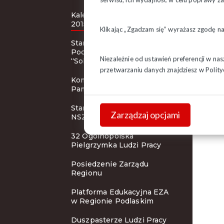
Kalendarze związkowe na
2015 rok
Klikając „Zgadzam się” wyrażasz zgodę n
Stanowisko Prezydium ZR
Podlaskiego NSZZ
Niezależnie od ustawień preferencji w na
“Solidarność”
przetwarzaniu danych znajdziesz w
Polity
Komunikat prasowy Instytu
Pamięci Narodowej
Stanowisko Prezydium KK
Zarządzaj opcjami
NSZZ “Solidarność”
32 Ogólnopolska
Pielgrzymka Ludzi Pracy
Posiedzenie Zarządu
Regionu
Platforma Edukacyjna EZA
w Regionie Podlaskim
Duszpasterze Ludzi Pracy