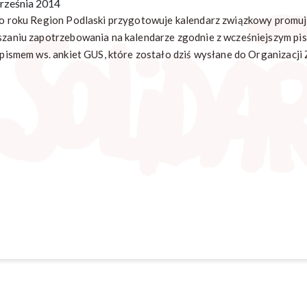
rześnia 2014
co roku Region Podlaski przygotowuje kalendarz związkowy promu
szaniu zapotrzebowania na kalendarze zgodnie z wcześniejszym pis
z pismem ws. ankiet GUS, które zostało dziś wysłane do Organizacj