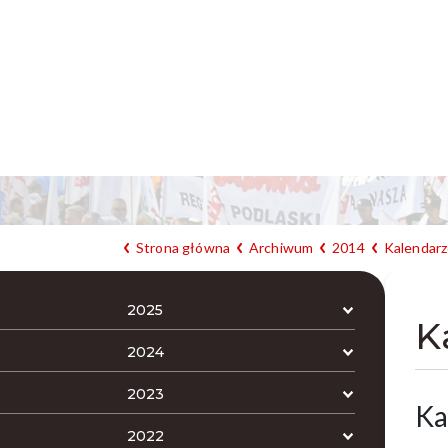
Strona główna
Archiwum
2014
Kalendarz
2025
K
2024
2023
Ka
2022