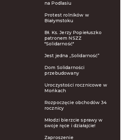
na Podlasiu
Protest rolników w
Białymstoku
Bł. Ks. Jerzy Popiełuszko
patronem NSZZ
"Solidarność"
Jest jedna „Solidarność”
Dom Solidarności
przebudowany
Uroczystości rocznicowe w
Mońkach
Rozpoczęcie obchodów 34
rocznicy
Młodzi bierzcie sprawy w
swoje ręce i działajcie!
Zaproszenie