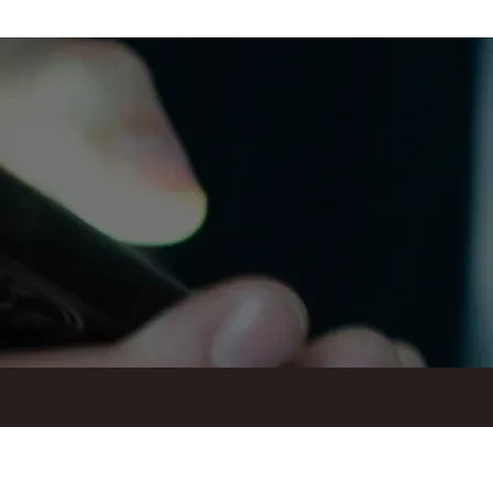
ul. Suraska 1, 15-093 Białystok
tel.
+48 85 748 11 00