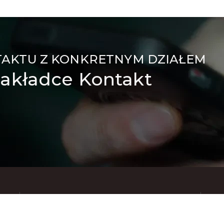
TAKTU Z KONKRETNYM DZIAŁEM
akładce Kontakt
Znajdziesz nas też na: