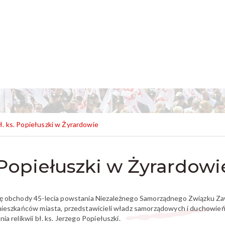
ł. ks. Popiełuszki w Żyrardowie
. Popiełuszki w Żyrardowi
się obchody 45-lecia powstania Niezależnego Samorządnego Związku Z
mieszkańców miasta, przedstawicieli władz samorządowych i duchowieńs
a relikwii bł. ks. Jerzego Popiełuszki.