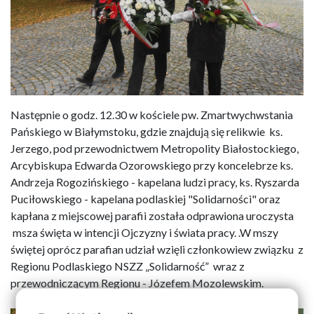
Następnie o godz. 12.30 w kościele pw. Zmartwychwstania
Pańskiego w Białymstoku, gdzie znajdują się relikwie ks.
Jerzego, pod przewodnictwem Metropolity Białostockiego,
Arcybiskupa Edwarda Ozorowskiego przy koncelebrze ks.
Andrzeja Rogozińskiego - kapelana ludzi pracy, ks. Ryszarda
Puciłowskiego - kapelana podlaskiej "Solidarności" oraz
kapłana z miejscowej parafii została odprawiona uroczysta
msza święta w intencji Ojczyzny i świata pracy. .W mszy
świętej oprócz parafian udział wzięli członkowiew związku z
Regionu Podlaskiego NSZZ „Solidarność” wraz z
przewodniczącym Regionu - Józefem Mozolewskim.