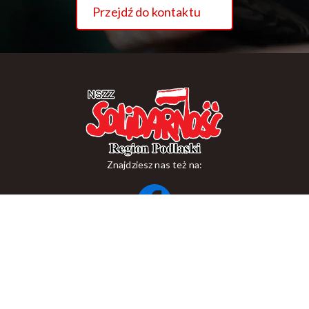
Przejdź do kontaktu
Znajdziesz nas też na:
ul. Suraska 1, 15-093 Białystok
tel.
+48 85 748 11 00
zr.podlaskiego@solidarnosc.org.pl