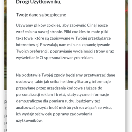
Drogi Użytkowniku,
Twoje dane są bezpieczne
Używamy plików cookies, aby zapewnić Ci najlepsze
wrażenia na naszej stronie. Pliki cookies to małe pliki
tekstowe, które są zapisywane w Twojej przeglądarce
internetowej. Pozwalają nam m.in. na zapamiętywanie
Twoich preferencji, poprawianie wydajności strony oraz
wyświetlanie Ci spersonalizowanych reklam.
Na podstawie Twojej zgody będziemy przetwarzać dane
osobowe, takie jak unikalne identyfikatory, informacje
przesyłane przez urządzenia końcowe służące do
wygłosił ks. Kanonik Ryszard Puciłowski - kapelan
Homilię
personalizacji reklam i treści, statystyczne informacje
podlaskiej "Solidarności". W kazaniu stwierdził, że dramat
demograficzne dla pomiaru ruchu, będziemy też
analizować przydatność niektórych rozwiązań serwisu,
zapoczątkowany śmiercią bł. ks. Jerzego Popiełuszki trwa
ich wydajność w celu poprawy zadowolenia
po dziś dzień i dokonuje się w życiu społecznym i
użytkowników.
politycznym tam, gdzie brak jest przestrzegania i
poszanowania zasad demokracji. Kaznodzieja odniósł się