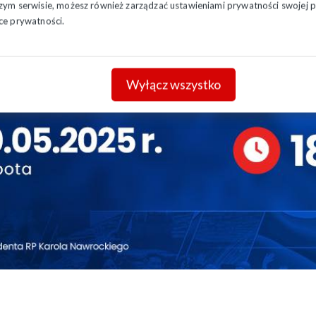
szym serwisie, możesz również zarządzać ustawieniami prywatności swojej pr
ce prywatności.
Wyłącz wszystko