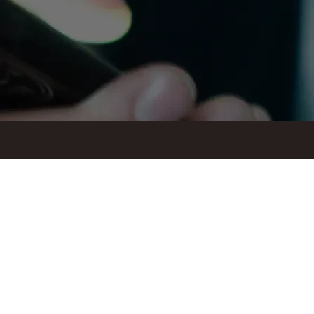
ul. Suraska 1, 15-093 Białystok
tel.
+48 85 748 11 00
zr.podlaskiego@solidarnosc.org.pl
Created by Rutcom