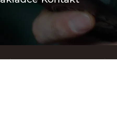
Znajdziesz nas też na: