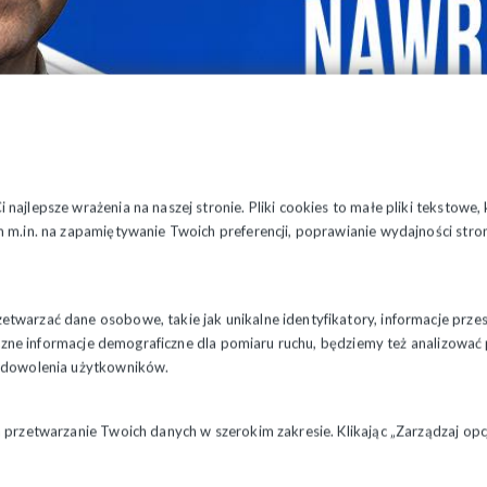
najlepsze wrażenia na naszej stronie. Pliki cookies to małe pliki tekstowe
 m.in. na zapamiętywanie Twoich preferencji, poprawianie wydajności stron
twarzać dane osobowe, takie jak unikalne identyfikatory, informacje prze
styczne informacje demograficzne dla pomiaru ruchu, będziemy też analizowa
zadowolenia użytkowników.
a przetwarzanie Twoich danych w szerokim zakresie. Klikając „Zarządzaj o