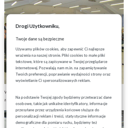
Drogi Użytkowniku,
Twoje dane są bezpieczne
Używamy plików cookies, aby zapewnić Ci najlepsze
wrażenia na naszej stronie. Pliki cookies to małe pliki
tekstowe, które są zapisywane w Twojej przeglądarce
internetowej. Pozwalają nam m.in. na zapamiętywanie
Twoich preferencji, poprawianie wydajności strony oraz
wyświetlanie Ci spersonalizowanych reklam.
Wiodącym tematem spotkania były „Prawa emerytalne i
Na podstawie Twojej zgody będziemy przetwarzać dane
zabezpieczenie społeczne w świetle Konstytucji RP”.
osobowe, takie jak unikalne identyfikatory, informacje
przesyłane przez urządzenia końcowe służące do
personalizacji reklam i treści, statystyczne informacje
demograficzne dla pomiaru ruchu, będziemy też