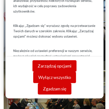
analizować przydatność niektórych rozwiązań serwisu,
ich wydajność w celu poprawy zadowolenia
użytkowników.
Klikając „Zgadzam się” wyrażasz zgodę na przetwarzanie
Twoich danych w szerokim zakresie. Klikając „Zarządzaj
opcjami” możesz dokonać wyboru ustawień.
Niezależnie od ustawień preferencji w naszym serwisie,
możesz również zarządzać ustawieniami prywatności
swojej przeglądarki. Więcej informacji o przetwarzaniu
Zarządzaj opcjami
danych znajdziesz w
Polityce prywatności.
Wyłącz wszystko
Zgadzam się