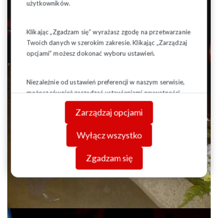
użytkowników.
Klikając „Zgadzam się” wyrażasz zgodę na przetwarzanie
Twoich danych w szerokim zakresie. Klikając „Zarządzaj
opcjami” możesz dokonać wyboru ustawień.
Niezależnie od ustawień preferencji w naszym serwisie,
możesz również zarządzać ustawieniami prywatności
swojej przeglądarki. Więcej informacji o przetwarzaniu
Zarządzaj opcjami
danych znajdziesz w
Polityce prywatności.
Wyłącz wszystko
Zgadzam się