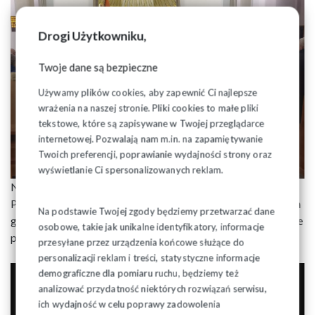
Drogi Użytkowniku,
Twoje dane są bezpieczne
Używamy plików cookies, aby zapewnić Ci najlepsze
wrażenia na naszej stronie. Pliki cookies to małe pliki
tekstowe, które są zapisywane w Twojej przeglądarce
internetowej. Pozwalają nam m.in. na zapamiętywanie
Twoich preferencji, poprawianie wydajności strony oraz
wyświetlanie Ci spersonalizowanych reklam.
Na zakończenie uroczystości delegacja Zarządu Regionu
Podlaskiego „Solidarność” złożyła kwiaty i zapaliła znicze na
Na podstawie Twojej zgody będziemy przetwarzać dane
grobie zmarłego Ks. Stanisława Andrukiewicza przy kościele
osobowe, takie jak unikalne identyfikatory, informacje
parafialnym.
przesyłane przez urządzenia końcowe służące do
personalizacji reklam i treści, statystyczne informacje
demograficzne dla pomiaru ruchu, będziemy też
analizować przydatność niektórych rozwiązań serwisu,
ich wydajność w celu poprawy zadowolenia