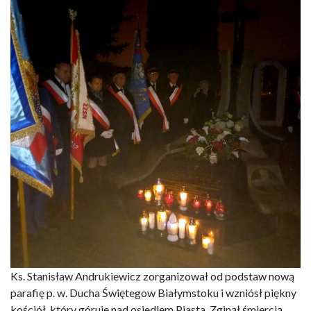
Ks. Stanisław Andrukiewicz zorganizował od podstaw nową
parafię p. w. Ducha Świętegow Białymstoku i wzniósł piękny
kościół, który góruje nad osiedlem Piasta. Zginął śmiercią