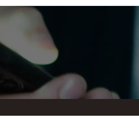
ul. Suraska 1, 15-093 Białystok
tel.
+48 85 748 11 00