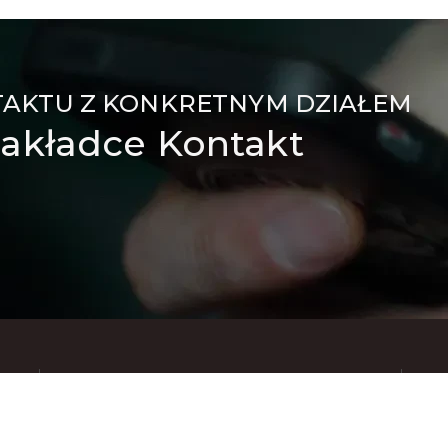
TAKTU Z KONKRETNYM DZIAŁEM
akładce Kontakt
Znajdziesz nas też na: