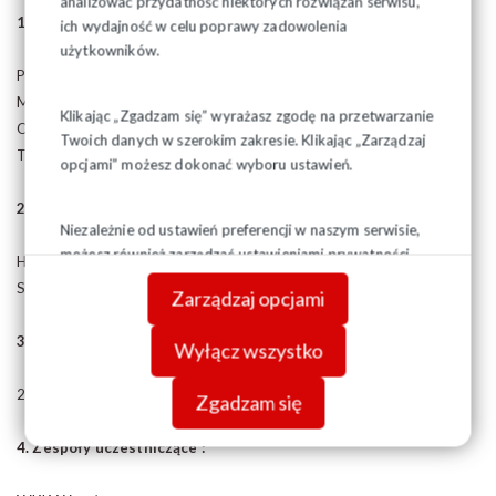
analizować przydatność niektórych rozwiązań serwisu,
1.Organizator turnieju
ich wydajność w celu poprawy zadowolenia
użytkowników.
PKK Żubry Białystok
Mail: jacek.zaniewski@wp.pl / tel.+48 602 384 352
Klikając „Zgadzam się” wyrażasz zgodę na przetwarzanie
Organizatorzy: Jacek Zaniewski +48 602 384 352
Twoich danych w szerokim zakresie. Klikając „Zarządzaj
Trener Jakub Jakubiec +48 602 466 697
opcjami” możesz dokonać wyboru ustawień.
2. Miejsce zawodów :
Niezależnie od ustawień preferencji w naszym serwisie,
możesz również zarządzać ustawieniami prywatności
Hala sportowa Zespołu Szkół Rolniczych w Białymstoku ul. Ks. St.
swojej przeglądarki. Więcej informacji o przetwarzaniu
Suchowolca 26
Zarządzaj opcjami
danych znajdziesz w
Polityce prywatności.
3. Termin zawodów :
Wyłącz wszystko
26-28 kwietnia 2014 r. ( sobota – poniedziałek )
Zgadzam się
4. Zespoły uczestniczące :