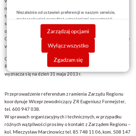
większą ilość tych materiałów, szczególnie z tych OZ, które
nie mają możliwości same dodatkowo ich skopiować, dotyczy
Niezależnie od ustawień preferencji w naszym serwisie,
to także kart do głosowania. Zapotrzebowania proszę
możesz również zarządzać ustawieniami prywatności
składać w trybie pilnym, uzgodnimy też telefonicznie lub
swojej przeglądarki. Więcej informacji o przetwarzaniu
Zarządzaj opcjami
osobiście sposób ich odbioru lub dostarczenie do OZ.
danych znajdziesz w
Polityce prywatności.
Organizacje spoza Białegostoku uzgadniają wszelkie kwestie
Wyłącz wszystko
w Oddziałach ZR.
Ostateczny termin przekazania protokołów z głosowania do
Zgadzam się
Regionu Podlaskiego NSZZ „Solidarność” lub Oddziałów
wyznacza się na dzień 31 maja 2013 r.
Przeprowadzenie referendum z ramienia Zarządu Regionu
koordynuje Wiceprzewodniczący ZR Eugeniusz Formejster,
tel. 600 947 038.
W sprawach organizacyjnych i technicznych, w przypadku
różnych wątpliwości prosimy o kontakt z Zarządem Regionu –
kol. Mieczysław Marcinowicz tel. 85 748 11 06, kom. 508 147