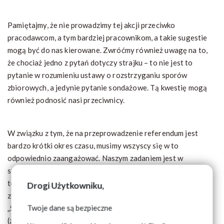
Pamiętajmy, że nie prowadzimy tej akcji przeciwko
pracodawcom, a tym bardziej pracownikom, a takie sugestie
mogą być do nas kierowane. Zwróćmy również uwagę na to,
że chociaż jedno z pytań dotyczy strajku – to nie jest to
pytanie w rozumieniu ustawy o rozstrzyganiu sporów
zbiorowych, a jedynie pytanie sondażowe. Tą kwestię mogą
również podnosić nasi przeciwnicy.
W związku z tym, że na przeprowadzenie referendum jest
bardzo krótki okres czasu, musimy wszyscy się w to
odpowiednio zaangażować. Naszym zadaniem jest w
szczególności zebrać głosy wszystkich naszych członków, po
to by związek mógł podjąć działania, z którymi będą się w
Drogi Użytkowniku,
znaczącej większości identyfikować członkowie NSZZ
Twoje dane są bezpieczne
„Solidarność”. Swoje głosy mogą także oddać inni pracownicy
(zasady zostały opisane w przesłanej do OZ instrukcji).