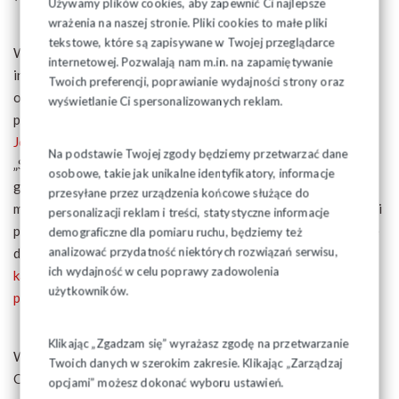
Używamy plików cookies, aby zapewnić Ci najlepsze
wrażenia na naszej stronie. Pliki cookies to małe pliki
tekstowe, które są zapisywane w Twojej przeglądarce
W korespondencji z dnia 6 maja br. przesłaliśmy zestaw
internetowej. Pozwalają nam m.in. na zapamiętywanie
informacji dotyczących referendum, które należy
Twoich preferencji, poprawianie wydajności strony oraz
obowiązkowo skierować do członków związku i pracowników
wyświetlanie Ci spersonalizowanych reklam.
przed głosowaniem (są to:
pismo Przewodniczącego ZR
Józefa Mozolewskiego do członków związku,
pismo "NSZZ
Na podstawie Twojej zgody będziemy przetwarzać dane
„Solidarność” informuje..." oraz pismo informacja przed
osobowe, takie jak unikalne identyfikatory, informacje
głosowaniem w treści takiej samej jak ankieta, tylko bez
przesyłane przez urządzenia końcowe służące do
miejsc do głosowania oraz ulotki). Prosimy, by tych informacji
personalizacji reklam i treści, statystyczne informacje
przed głosowaniem nie zabrakło. Przesyłano także instrukcję
demograficzne dla pomiaru ruchu, będziemy też
analizować przydatność niektórych rozwiązań serwisu,
dla osób przeprowadzających procedurę głosowania oraz
ich wydajność w celu poprawy zadowolenia
kartę do głosowania
, która nosi nazwę ANKIETA oraz
użytkowników.
protokół
z wyników głosowania.
Klikając „Zgadzam się” wyrażasz zgodę na przetwarzanie
Wysłano po kilka egzemplarzy każdego dokumentu.
Twoich danych w szerokim zakresie. Klikając „Zarządzaj
Oczekujemy na informację w sprawie zapotrzebowania na
opcjami” możesz dokonać wyboru ustawień.