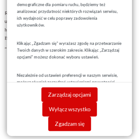
demograficzne dla pomiaru ruchu, będziemy też
analizować przydatność niektórych rozwiązań serwisu,
Regulamin konkursu, karta zgłoszeniowa oraz oświadczenie
ich wydajność w celu poprawy zadowolenia
uczestnika są do pobrania ze stron internetowych PIP:
użytkowników.
https://www.pip.gov.pl/pl
i Okręgowego Inspektoratu Pracy w
Białymstoku:
https://bialystok.pip.gov.pl/pl
w dziale
Klikając „Zgadzam się” wyrażasz zgodę na przetwarzanie
„Konkursy”.
Twoich danych w szerokim zakresie. Klikając „Zarządzaj
opcjami” możesz dokonać wyboru ustawień.
Zachęcamy do wzięcia udziału!
Niezależnie od ustawień preferencji w naszym serwisie,
możesz również zarządzać ustawieniami prywatności
swojej przeglądarki. Więcej informacji o przetwarzaniu
Zarządzaj opcjami
danych znajdziesz w
Polityce prywatności.
Wyłącz wszystko
Zgadzam się