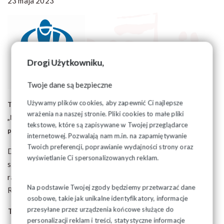
23 maja 2023
Drogi Użytkowniku,
Twoje dane są bezpieczne
Używamy plików cookies, aby zapewnić Ci najlepsze
Trwa nabór zgłoszeń do ogólnokrajowego konkursu
wrażenia na naszej stronie. Pliki cookies to małe pliki
„Najaktywniejszy Społeczny Inspektor Pracy”, organizowany
tekstowe, które są zapisywane w Twojej przeglądarce
przez Państwową Inspekcję Pracy.
internetowej. Pozwalają nam m.in. na zapamiętywanie
Twoich preferencji, poprawianie wydajności strony oraz
Do udziału zapraszamy społecznych inspektorów pracy,
wyświetlanie Ci spersonalizowanych reklam.
szczególnie uczestniczących w szkoleniach realizowanych w
ramach Klubu Społecznego Inspektora Pracy, powołanego w
Na podstawie Twojej zgody będziemy przetwarzać dane
Regionie Podlaskim.
osobowe, takie jak unikalne identyfikatory, informacje
przesyłane przez urządzenia końcowe służące do
Termin zgłoszeń na terenie województwa podlaskiego:
personalizacji reklam i treści, statystyczne informacje
12 czerwca 2023 r.