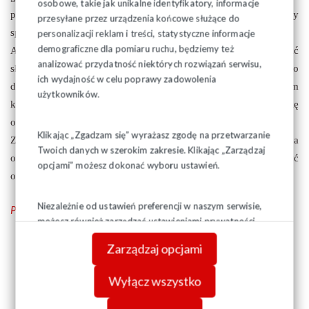
osobowe, takie jak unikalne identyfikatory, informacje
postaci niekoniecznie zasłużonej, negatywnej oceny
przesyłane przez urządzenia końcowe służące do
społeczeństwa.
personalizacji reklam i treści, statystyczne informacje
demograficzne dla pomiaru ruchu, będziemy też
Ale ojczyzna jest najważniejsza – tu nie możemy grać
analizować przydatność niektórych rozwiązań serwisu,
słupkami notowań. Dlatego nasz plan realizujemy do
ich wydajność w celu poprawy zadowolenia
dziś.
Dzisiaj w Europie, na świecie, gdzie pod płaszczykiem
użytkowników.
kryzysu niby ratuje się kraje, gospodarki,budżety, zapomina się
o człowieku.
Klikając „Zgadzam się” wyrażasz zgodę na przetwarzanie
Z dnia na dzień w sposób zatrważający rośnie grupa
Twoich danych w szerokim zakresie. Klikając „Zarządzaj
osób ubogich, dla których nie wystarcza, by przeżyć
opcjami” możesz dokonać wyboru ustawień.
odpierwszego do pierwszego.
Niezależnie od ustawień preferencji w naszym serwisie,
Pełny tekst wywiadu - pdf tutaj
możesz również zarządzać ustawieniami prywatności
swojej przeglądarki. Więcej informacji o przetwarzaniu
Zarządzaj opcjami
danych znajdziesz w
Polityce prywatności.
Wyłącz wszystko