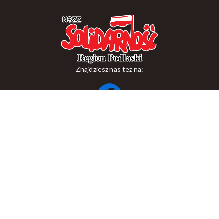
Znajdziesz nas też na:
ul. Suraska 1, 15-093 Białystok
tel.
+48 85 748 11 00
zr.podlaskiego@solidarnosc.org.pl
Copywriting NSZZ Solidarność Region Podlaski