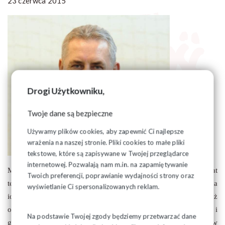
23 czerwca 2015
Drogi Użytkowniku,
Twoje dane są bezpieczne
Używamy plików cookies, aby zapewnić Ci najlepsze
wrażenia na naszej stronie. Pliki cookies to małe pliki
tekstowe, które są zapisywane w Twojej przeglądarce
internetowej. Pozwalają nam m.in. na zapamiętywanie
Mimo ogromnych zmian politycznych i społecznych, jakie 35 lat
Twoich preferencji, poprawianie wydajności strony oraz
temu zainicjowała Solidarność, w Polsce nadal nie każdy żyje na
wyświetlanie Ci spersonalizowanych reklam.
idealnym poziomie,
w idealnych warunkach... Solidarność już
od 1980 r. bierze odpowiedzialność za zmiany polityczne i
Na podstawie Twojej zgody będziemy przetwarzać dane
gospodarcze w naszym kraju. Płacimy za to ogromną cenę,w