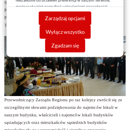
Niezależnie od ustawień preferencji w naszym serwisie,
Słowa gratulacji i uznania do NSZZ „Solidarność” Regionu
możesz również zarządzać ustawieniami prywatności
Podlaskiego, na ręce Przewodniczącego ZR, skierowali Dariusz
swojej przeglądarki. Więcej informacji o przetwarzaniu
Zarządzaj opcjami
Piontkowski – Poseł na Sejm RP oraz Prezydent Białegostoku
danych znajdziesz w
Polityce prywatności.
Tadeusz Truskolaski.
Wyłącz wszystko
Zgadzam się
Przewodniczący Zarządu Regionu po raz kolejny zwrócił się ze
szczególnymi słowami podziękowania do najemców lokali w
naszym budynku, właścicieli i najemców lokali budynków
sąsiadujących oraz mieszkańców sąsiednich budynków
mieszkalnych; za wyrozumiałość i cierpliwe znoszenie