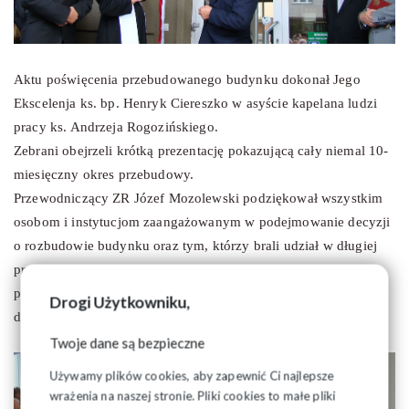
Aktu poświęcenia przebudowanego budynku dokonał Jego
Ekscelenja ks. bp. Henryk Ciereszko w asyście kapelana ludzi
pracy ks. Andrzeja Rogozińskiego.
Zebrani obejrzeli krótką prezentację pokazującą cały niemal 10-
miesięczny okres przebudowy.
Przewodniczący ZR Józef Mozolewski podziękował wszystkim
osobom i instytucjom zaangażowanym w podejmowanie decyzji
o rozbudowie budynku oraz tym, którzy brali udział w długiej
procedurze pozyskiwania zgody na warunki zabudowy i
pozwolenia na budowę. Słowa podziękowania skierował także
Drogi Użytkowniku,
do firmy projektowej i głównego wykonawcy.
Twoje dane są bezpieczne
Używamy plików cookies, aby zapewnić Ci najlepsze
wrażenia na naszej stronie. Pliki cookies to małe pliki