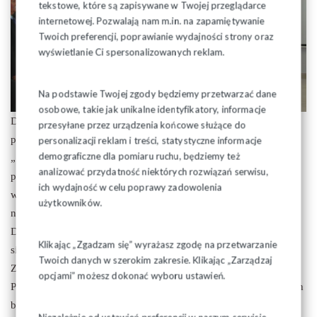
tekstowe, które są zapisywane w Twojej przeglądarce
internetowej. Pozwalają nam m.in. na zapamiętywanie
Twoich preferencji, poprawianie wydajności strony oraz
wyświetlanie Ci spersonalizowanych reklam.
Na podstawie Twojej zgody będziemy przetwarzać dane
osobowe, takie jak unikalne identyfikatory, informacje
Dziś, stwierdził Mozolewski, możemy zobaczyć efekty naszej
przesyłane przez urządzenia końcowe służące do
pracy. W centrum Białegostoku za pieniądze NSZZ
personalizacji reklam i treści, statystyczne informacje
demograficzne dla pomiaru ruchu, będziemy też
„Solidarność” powstał bardzo ładny budynek, który znacząco
analizować przydatność niektórych rozwiązań serwisu,
poprawi estetykę miasta w tym miejscu, który może być jego
ich wydajność w celu poprawy zadowolenia
wizytówką. Budynek ten z nieskrywaną przyjemnością
użytkowników.
nazywamy Domem Solidarności.
Dziś wszyscy (także krytycy decyzji o przebudowie) cieszymy
Klikając „Zgadzam się” wyrażasz zgodę na przetwarzanie
się z pozytywnych decyzji Wojewódzkiego Konserwatora
Twoich danych w szerokim zakresie. Klikając „Zarządzaj
Zabytków, Miejskiej Komisji Urbanistyki i Architektury oraz
opcjami” możesz dokonać wyboru ustawień.
Prezydenta Białegostoku w sprawie pozwoleń, dzięki którym ten
budynek można było tak ładnie przebudować.