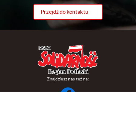
Przejdź do kontaktu
Znajdziesz nas też na:
ul. Suraska 1, 15-093 Białystok
tel.
+48 85 748 11 00
zr.podlaskiego@solidarnosc.org.pl