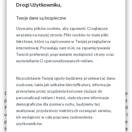
Drogi Użytkowniku,
Twoje dane są bezpieczne
Używamy plików cookies, aby zapewnić Ci najlepsze
wrażenia na naszej stronie. Pliki cookies to małe pliki
tekstowe, które są zapisywane w Twojej przeglądarce
internetowej. Pozwalają nam m.in. na zapamiętywanie
Twoich preferencji, poprawianie wydajności strony oraz
wyświetlanie Ci spersonalizowanych reklam.
Na podstawie Twojej zgody będziemy przetwarzać dane
osobowe, takie jak unikalne identyfikatory, informacje
przesyłane przez urządzenia końcowe służące do
Do konkursu mogą być zgłoszone firmy, których codzienne
personalizacji reklam i treści, statystyczne informacje
praktyki zbieżne są z wartościami propagowanymi przez
demograficzne dla pomiaru ruchu, będziemy też
NSZZ "Solidarność". – Kryteriami, jakie weźmiemy pod
analizować przydatność niektórych rozwiązań serwisu,
uwagę, jest preferowanie stałego zatrudnienia i
ich wydajność w celu poprawy zadowolenia
przestrzeganie bezpieczeństwa i standardów pracy. Ważne
użytkowników.
też, by pracownicy mieli nieskrępowaną możliwość tworzenia