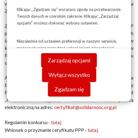
w zakładzie związków zawodowych – wyjaśnia Ewa
Klikając „Zgadzam się” wyrażasz zgodę na przetwarzanie
Zydorek, sekretarz Komisji Krajowej NSZZ “Solidarność”.
Twoich danych w szerokim zakresie. Klikając „Zarządzaj
opcjami” możesz dokonać wyboru ustawień.
Zakładowi pracy wyróżnionemu certyfikatem PPP
przysługuje prawo posługiwania się nim przez okres trzech
lat. W tym czasie nie można ponownie wystartować w
Niezależnie od ustawień preferencji w naszym serwisie,
konkursie. Można też stracić certyfikat w przypadku, gdy w
możesz również zarządzać ustawieniami prywatności
swojej przeglądarki. Więcej informacji o przetwarzaniu
firmie łamane będą prawa pracownicze i zasady dialogu
Zarządzaj opcjami
danych znajdziesz w
Polityce prywatności.
społecznego.
Wyłącz wszystko
Ankiety zgłoszeniowe należy przesyłać do 15 października
br. na adres: Komisja Krajowa NSZZ Solidarność, Wały
Zgadzam się
Piastowskie 24, 80-855 Gdańsk, z dopiskiem: Certyfikat
„Pracodawca Przyjazny Pracownikom” lub pocztą
elektroniczną na adres:
certyfikat@solidarnosc.org.pl
Regulamin konkursu -
tutaj
Wniosek o przyznanie ceryfikatu PPP -
tutaj