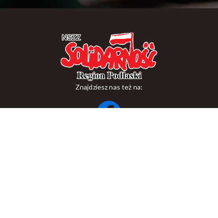
Znajdziesz nas też na:
ul. Suraska 1, 15-093 Białystok
tel.
+48 85 748 11 00
zr.podlaskiego@solidarnosc.org.pl