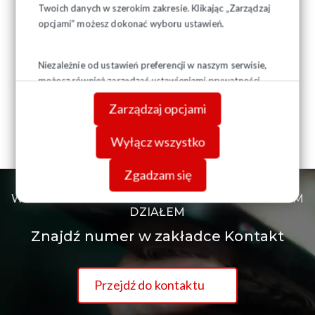
Twoich danych w szerokim zakresie. Klikając „Zarządzaj
opcjami” możesz dokonać wyboru ustawień.
Niezależnie od ustawień preferencji w naszym serwisie,
możesz również zarządzać ustawieniami prywatności
swojej przeglądarki. Więcej informacji o przetwarzaniu
Zarządzaj opcjami
danych znajdziesz w
Polityce prywatności.
Wyłącz wszystko
Zgadzam się
W RAZIE POTRZEBY KONTAKTU Z KONKRETNYM
DZIAŁEM
Znajdź numer w zakładce Kontakt
Przejdź do kontaktu