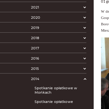
01 g
2021
W dn
2020
Gosp
Boro
2019
Mies
2018
2017
2016
2015
2014
Spotkanie opłatkowe w
Mońkach
Spotkanie opłatkowe