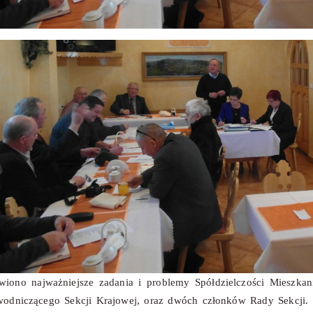
iono najważniejsze zadania i problemy Spółdzielczości Mieszk
wodniczącego Sekcji Krajowej, oraz dwóch członków Rady Sekcji. 