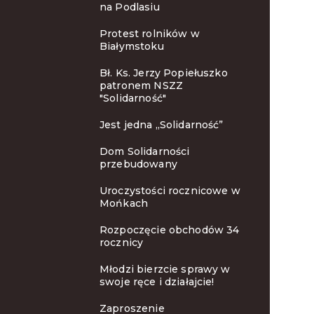
na Podlasiu
Protest rolników w
Białymstoku
Bł. Ks. Jerzy Popiełuszko
patronem NSZZ
"Solidarność"
Jest jedna „Solidarność”
Dom Solidarności
przebudowany
Uroczystości rocznicowe w
Mońkach
Rozpoczęcie obchodów 34
rocznicy
Młodzi bierzcie sprawy w
swoje ręce i działajcie!
Zaproszenie