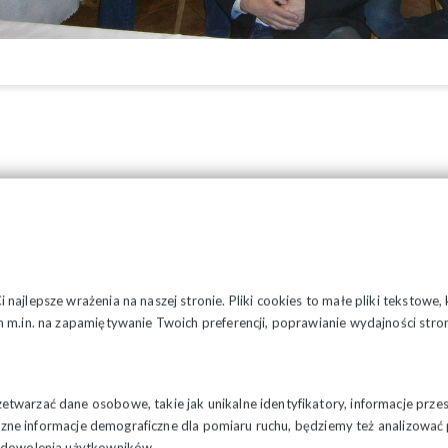
najlepsze wrażenia na naszej stronie. Pliki cookies to małe pliki tekstowe
 m.in. na zapamiętywanie Twoich preferencji, poprawianie wydajności stron
twarzać dane osobowe, takie jak unikalne identyfikatory, informacje prze
styczne informacje demograficzne dla pomiaru ruchu, będziemy też analizowa
zadowolenia użytkowników.