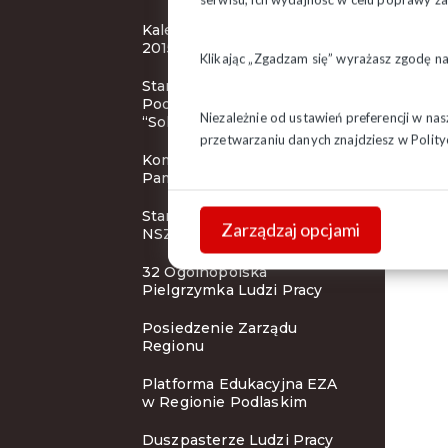
Kalendarze związkowe na
2015 rok
Klikając „Zgadzam się” wyrażasz zgodę n
Stanowisko Prezydium ZR
Podlaskiego NSZZ
Niezależnie od ustawień preferencji w na
“Solidarność”
przetwarzaniu danych znajdziesz w
Polity
Komunikat prasowy Instytu
Pamięci Narodowej
Stanowisko Prezydium KK
Zarządzaj opcjami
NSZZ “Solidarność”
32 Ogólnopolska
Pielgrzymka Ludzi Pracy
Posiedzenie Zarządu
Regionu
Platforma Edukacyjna EZA
w Regionie Podlaskim
Duszpasterze Ludzi Pracy