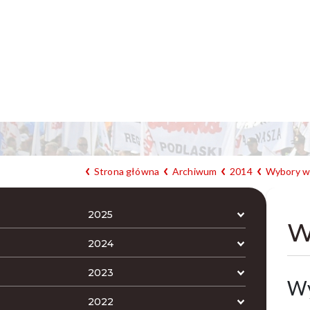
Strona główna
Archiwum
2014
Wybory w 
2025
W
2024
2023
Wy
2022