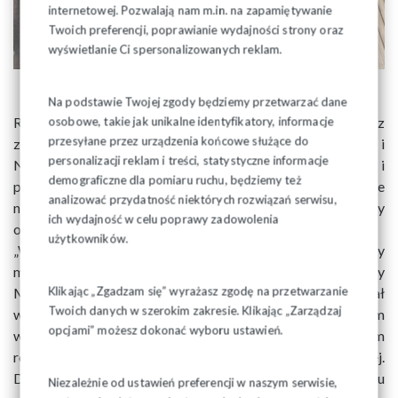
internetowej. Pozwalają nam m.in. na zapamiętywanie
Twoich preferencji, poprawianie wydajności strony oraz
wyświetlanie Ci spersonalizowanych reklam.
Na podstawie Twojej zgody będziemy przetwarzać dane
Rada KSOiW uważa, że brak realizacji Porozumienia oraz
osobowe, takie jak unikalne identyfikatory, informacje
przesyłane przez urządzenia końcowe służące do
złożone stronie społecznej przez Ministerstwo Edukacji i
personalizacji reklam i treści, statystyczne informacje
Nauki propozycje znacznie pogarszające warunki pracy i
demograficzne dla pomiaru ruchu, będziemy też
płacy nauczycieli powodują, iż niecelowe jest prowadzenie
analizować przydatność niektórych rozwiązań serwisu,
negocjacji w sprawie awansu zawodowego, oceny pracy czy
ich wydajność w celu poprawy zadowolenia
odbiurokratyzowania funkcjonowania szkoły.
użytkowników.
„W związku z ogłoszoną przez rząd propozycją płacy
minimalnej na 2022 rok w kwocie 3000 zł oczekujemy, aby
Klikając „Zgadzam się” wyrażasz zgodę na przetwarzanie
Minister Edukacji i Nauki jednoznacznie zaproponował
Twoich danych w szerokim zakresie. Klikając „Zarządzaj
wysokość wynagrodzenia nauczyciela z wyższym
opcjami” możesz dokonać wyboru ustawień.
wykształceniem i przygotowaniem pedagogicznym
rozpoczynającym pracę w zawodzie” – czytamy dalej.
Dlatego też Rada KSOiW podjęła decyzję o wycofaniu
Niezależnie od ustawień preferencji w naszym serwisie,