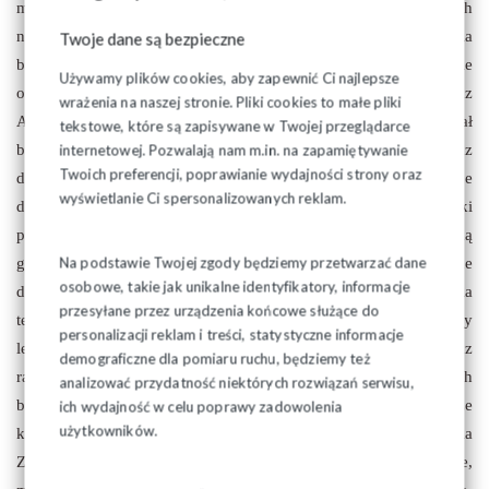
miotanie się ministra zdrowia, który nie posiada żadnych
narzędzi, aby doprowadzić do normalizacji i zapewnienia
Twoje dane są bezpieczne
bezpieczeństwa pacjentów. Polityka rządów PO - PSL w zakresie
Używamy plików cookies, aby zapewnić Ci najlepsze
opieki zdrowotnej postawiła na wolny rynek, więc teraz
wrażenia na naszej stronie. Pliki cookies to małe pliki
Arłukowicz i Kopacz zbierają owoce swoich decyzji. Skoro miał
tekstowe, które są zapisywane w Twojej przeglądarce
być biznes i kręcenie lodów na zdrowiu, to trudno się teraz
internetowej. Pozwalają nam m.in. na zapamiętywanie
Twoich preferencji, poprawianie wydajności strony oraz
dziwić, że właściciele prywatnych przychodni walczą o swoje
wyświetlanie Ci spersonalizowanych reklam.
dochody. Zastanawia milczenie szefa rządu, frontmenki
prywatyzacyjnych przekształceń, która w 2007 roku z tą samą
Na podstawie Twojej zgody będziemy przetwarzać dane
grupą z Porozumienia Zielonogórskiego podpisywała polityczne
osobowe, takie jak unikalne identyfikatory, informacje
deale i w zamian za spokój nagrodziła prezesa z Porozumienia
przesyłane przez urządzenia końcowe służące do
teką wiceministra, a następnie sowicie dokładała pieniędzy
personalizacji reklam i treści, statystyczne informacje
lekarzom podstawowej opieki zdrowotnej. Powinna stanąć teraz
demograficzne dla pomiaru ruchu, będziemy też
razem z Arłukowiczem i przyznać się otwarcie do politycznych
analizować przydatność niektórych rozwiązań serwisu,
błędów i decyzji, za które płacą dziś pacjenci. I jeszcze
ich wydajność w celu poprawy zadowolenia
użytkowników.
kamyczek do ogródka kolegów z Porozumienia
Zielonogórskiego – zakładając prywatne gabinety i przychodnie,