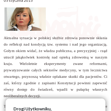
05 stycznia 2015
Aktualna sytuacja w polskiej służbie zdrowia ponownie skłania
do refleksji nad kondycją tzw. systemu i nad jego organizacją.
Gołym okiem widać, że władza publiczna, a precyzyjniej - rząd
utracił jakąkolwiek kontrolę nad opieką zdrowotną w naszym
kraju. Wieloletnie eksperymenty zwane reformami,
prywatyzowanie całych sektorów medycyny, w tym lecznictwa
otwartego, przynoszą właśnie opłakane skutki dla pacjentów. Ci
zaś, którzy zgodnie z zapisami Konstytucji powinni zapewnić
równy dostęp do świadzeń, wpadli w pułapkę własnych
neoliberalnych decyzji.
Trudno nie odczuwać zażenowania, patrząc na bezradne
Drogi Użytkowniku,