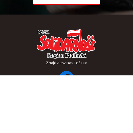
Znajdziesz nas też na:
ul. Suraska 1, 15-093 Białystok
tel.
+48 85 748 11 00
zr.podlaskiego@solidarnosc.org.pl