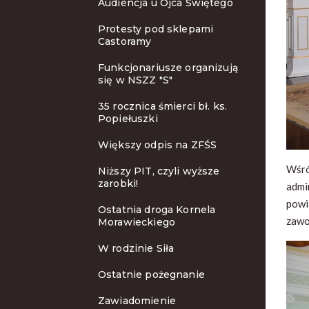
Audiencja u Ojca Świętego
Protesty pod sklepami
Castoramy
Funkcjonariusze organizują
się w NSZZ "S"
35 rocznica śmierci bł. ks.
Popiełuszki
Większy odpis na ZFŚS
Wśró
Niższy PIT, czyli wyższe
zarobki!
admi
powi
Ostatnia droga Kornela
zawo
Morawieckiego
W rodzinie Siła
Ostatnie pożegnanie
Zawiadomienie