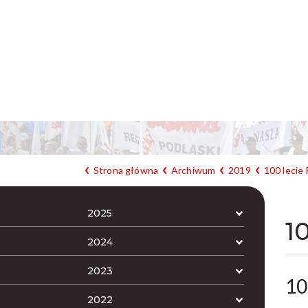
Strona główna
Archiwum
2019
100 lecie
2025
1
2024
2023
10
2022