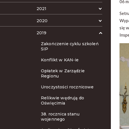
06 m
2021
Setn
Wypa
2020
się 
2019
Insp
Zakończenie cyklu szkoleń
SIP
Konflikt w KAN-ie
Opłatek w Zarządzie
Regionu
Uroczystości rocznicowe
Relikwie wędrują do
Oświęcimia
38. rocznica stanu
wojennego