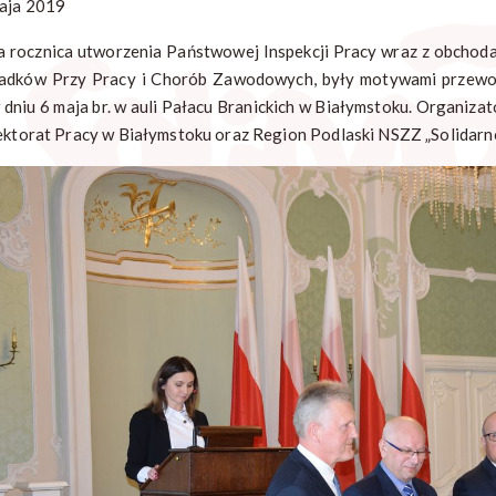
aja 2019
a rocznica utworzenia Państwowej Inspekcji Pracy wraz z obcho
dków Przy Pracy i Chorób Zawodowych, były motywami przewodni
w dniu 6 maja br. w auli Pałacu Branickich w Białymstoku. Organiz
ektorat Pracy w Białymstoku oraz Region Podlaski NSZZ „Solidarno