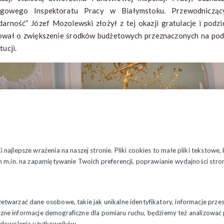
ęgowego Inspektoratu Pracy w Białymstoku. Przewodniczą
idarność” Józef Mozolewski złożył z tej okazji gratulacje i pod
ował o zwiększenie środków budżetowych przeznaczonych na podw
ytucji.
najlepsze wrażenia na naszej stronie. Pliki cookies to małe pliki tekstowe
 m.in. na zapamiętywanie Twoich preferencji, poprawianie wydajności stron
twarzać dane osobowe, takie jak unikalne identyfikatory, informacje prze
styczne informacje demograficzne dla pomiaru ruchu, będziemy też analizowa
zadowolenia użytkowników.