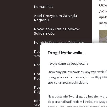
Okr
Komunikat
„Sol
Apel Prezydium Zarządu
apel
Regionu
inst
Nowe zniżki dla członków
Solidarności
Komisja Krajowa w Olsztynie
Podsumowanie spektaklu
Drogi Użytkowniku,
"Popiełuszko"
Twoje dane są bezpieczne
Podpisz petycję
Używamy plików cookies, aby zapewnić Ci 
Honorowy obywatel
przeglądarce internetowej. Pozwalają nam
Powiatu Monieckiego
spersonalizowanych reklam.
Posiedzenie Zarządu
Regionu
Na podstawie Twojej zgody będziemy prze
Konkurs "Najaktywniejszy
do personalizacji reklam i treści, staty
SIP"
serwisu, ich wydajność w celu poprawy 