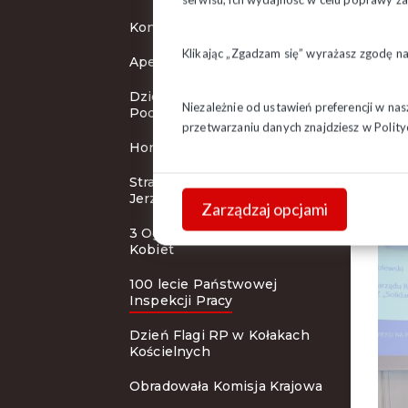
Koncert Zespołu Śląsk
Klikając „Zgadzam się” wyrażasz zgodę n
Apel Prezydium ZR
Dzieci z Litwy w Regionie
Niezależnie od ustawień preferencji w na
Podlaskim
przetwarzaniu danych znajdziesz w
Polity
Honorowe wyróżnienie
Strażacy przy grobie bł. ks.
Jerzego
Zarządzaj opcjami
3 Ogólnopolskie Forum
Kobiet
100 lecie Państwowej
Inspekcji Pracy
Dzień Flagi RP w Kołakach
Kościelnych
Obradowała Komisja Krajowa