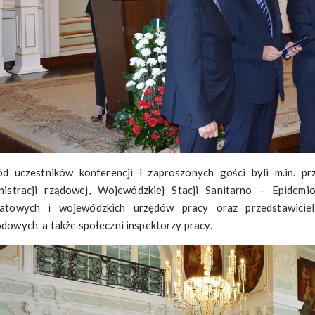
d uczestników konferencji i zaproszonych gości byli m.in. pr
nistracji rządowej, Wojewódzkiej Stacji Sanitarno – Epidemi
atowych i wojewódzkich urzędów pracy oraz przedstawicie
dowych a także społeczni inspektorzy pracy.