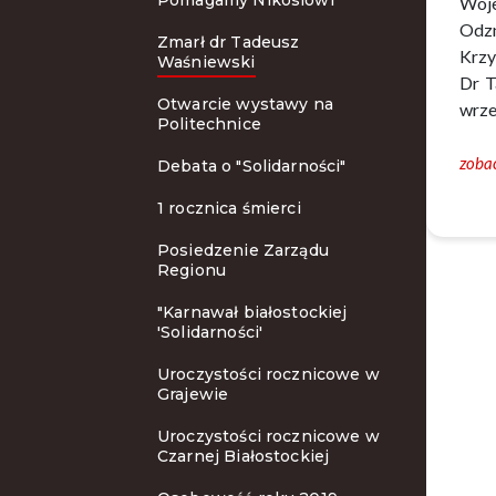
Pomagamy Nikosiowi
Woje
Odzn
Zmarł dr Tadeusz
Krzy
Waśniewski
Dr T
Otwarcie wystawy na
wrze
Politechnice
zobac
Debata o "Solidarności"
1 rocznica śmierci
Posiedzenie Zarządu
Regionu
"Karnawał białostockiej
'Solidarności'
Uroczystości rocznicowe w
Grajewie
Uroczystości rocznicowe w
Czarnej Białostockiej