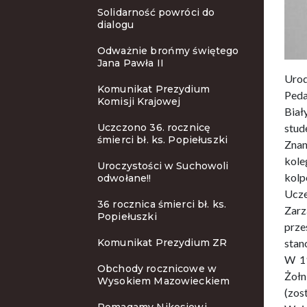
Solidarność powróci do
dialogu
Odważnie brońmy świętego
Jana Pawła II
Urod
Komunikat Prezydium
Peda
Komisji Krajowej
Biał
Uczczono 36. rocznicę
stud
śmierci bł. ks. Popiełuszki
Znan
kole
Uroczystości w Suchowoli
kolp
odwołane!!
Ucze
36 rocznica śmierci bł. ks.
Zarz
Popiełuszki
prze
Komunikat Prezydium ZR
stan
W 19
Obchody rocznicowe w
Żołn
Wysokiem Mazowieckiem
(zos