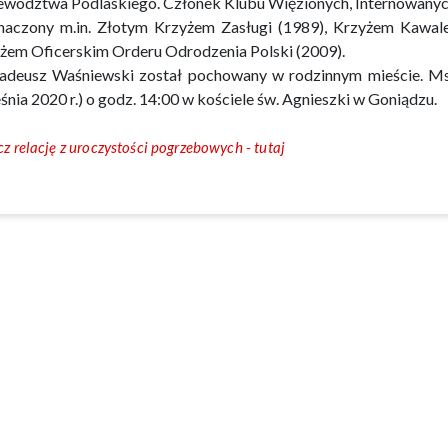
wództwa Podlaskiego. Członek Klubu Więzionych, Internowanyc
aczony m.in. Złotym Krzyżem Zasługi (1989), Krzyżem Kawale
żem Oficerskim Orderu Odrodzenia Polski (2009).
adeusz Waśniewski został pochowany w rodzinnym mieście. M
śnia 2020 r.) o godz. 14:00 w kościele św. Agnieszki w Goniądzu.
z relację z uroczystości pogrzebowych - tutaj