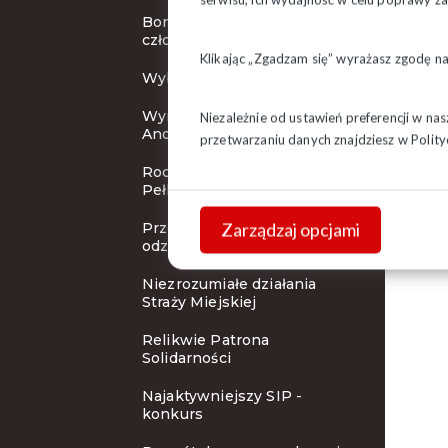
Bon wypoczynkowy dla
członków "Solidarności"
Klikając „Zgadzam się” wyrażasz zgodę n
Wybory Prezydenta RP
Wyróżnienie Prezydenta
Niezależnie od ustawień preferencji w na
Andrzeja Dudy
przetwarzaniu danych znajdziesz w
Polity
Rocznica śmierci ks.
Pełkowskiego
Zarządzaj opcjami
Przewodniczący Regionu
odznaczony
Niezrozumiałe działania
Straży Miejskiej
Relikwie Patrona
Solidarności
Najaktywniejszy SIP -
konkurs