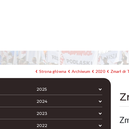
Strona główna
Archiwum
2020
Zmarł dr 
2025
Z
2024
2023
Zm
2022