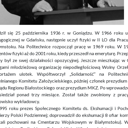
ził się 25 października 1936 r. w Goniądzu. W 1966 roku u
gogicznej w Gdańsku, następnie uczył fizyki w II LO dla Pr
ymstoku. Na Politechnice rozpoczął pracę w 1969 roku. W 19
entów fizyki aż do 2001 roku, kiedy przeszedł na emeryturę. Przep
y był ze swej działalności opozycyjnej. Jeszcze mieszkając w 
gami młodzieżową organizację niepodległościową Wolny Orzeł 
ortażem ulotek. Współtworzył „Solidarność” na Politechn
lnianego Komitetu Założycielskiego, później członek prezydium
ądu Regionu Białostockiego oraz prezydium MKZ. Po wprowadzen
siedział ponad trzy miesiące. Został także zwolniony z pra
owisko wykładowcy.
95 roku prezes Społecznego Komitetu ds. Ekshumacji i Po
ierzy Polski Podziemnej; doprowadził do ekshumacji 8 ofiar 
tali pochowani na Cmentarzu Wojskowym w Białymstoku). W