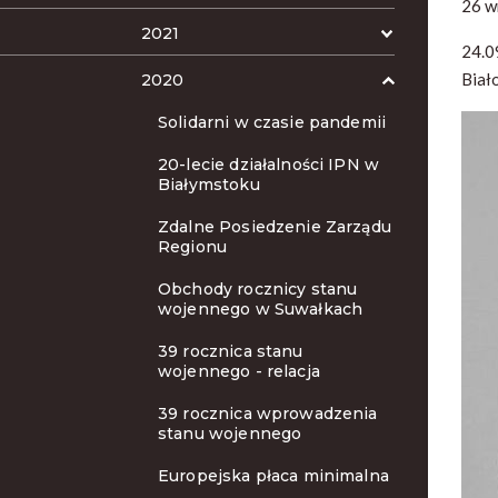
26 w
2021
24.0
Biał
2020
Solidarni w czasie pandemii
20-lecie działalności IPN w
Białymstoku
Zdalne Posiedzenie Zarządu
Regionu
Obchody rocznicy stanu
wojennego w Suwałkach
39 rocznica stanu
wojennego - relacja
39 rocznica wprowadzenia
stanu wojennego
Europejska płaca minimalna