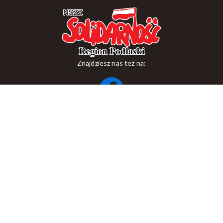
Znajdziesz nas też na:
ul. Suraska 1, 15-093 Białystok
tel.
+48 85 748 11 00
zr.podlaskiego@solidarnosc.org.pl
Copywriting NSZZ Solidarność Region Podlaski
Created by Rutcom