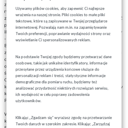
zrobić, wręcz przeciwnie, wieloma decyzjami psuje polski
Używamy plików cookies, aby zapewnić Ci najlepsze
rynek pracy, psuje Polskie Państwo. Dlatego powinien
wrażenia na naszej stronie. Pliki cookies to małe pliki
zakończyć swoją działalność jak najszybciej, taką możliwość
tekstowe, które są zapisywane w Twojej przeglądarce
przewiduje konstytucja, a my, zbierając odpowiednio dużą
internetowej. Pozwalają nam m.in. na zapamiętywanie
ilość podpisów - do tej rozsądnej decyzji parlamentarzystów
Twoich preferencji, poprawianie wydajności strony oraz
- zachęcimy.
wyświetlanie Ci spersonalizowanych reklam.
Bardzo proszę o pełne zaangażowanie w kolejny etap
związkowej akcji. Do zbierania podpisów oprócz działaczy i
Na podstawie Twojej zgody będziemy przetwarzać dane
członków związku postarajmy się zmobilizować różne
osobowe, takie jak unikalne identyfikatory, informacje
organizacje i stowarzyszenia oraz sprzyjające nam
przesyłane przez urządzenia końcowe służące do
środowiska.
personalizacji reklam i treści, statystyczne informacje
Oddziały i organizacje związkowe, w jednej z
demograficzne dla pomiaru ruchu, będziemy też
korespondencji, otrzymały już listy do zbierania podpisów, w
analizować przydatność niektórych rozwiązań serwisu,
kolejnej korespondencji jeszcze raz je prześlemy.
ich wydajność w celu poprawy zadowolenia
Potraktujmy tę sprawę, jako pilną.
użytkowników.
Wszelkie pytania w sprawie zbierania podpisów proszę
Klikając „Zgadzam się” wyrażasz zgodę na przetwarzanie
kierować do Wiceprzewodniczącego ZR Eugeniusza
Twoich danych w szerokim zakresie. Klikając „Zarządzaj
Formejstra tel. 600 947 038, Mieczysława Marcinowicza tel.