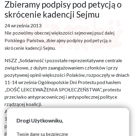
Zbieramy podpisy pod petycją o
skrócenie kadencji Sejmu
24 września 2013
Nie pozwólmy obecnej większości sejmowej psuć dalej
Polskiego Państwa, zbierajmy podpisy pod petycją o
skrócenie kadencji Sejmu.
NSZZ „Solidarność i pozostałe reprezentatywne centrale
związkowe, z dużym zaangażowaniem członków i przy
pozytywnej opinii większości Polaków, rozpoczęły w dniach
11-14 września Ogólnopolskie Dni Protestu pod hasłem
„DOŚĆ LEKCEWAŻENIA SPOŁECZEŃSTWA”, protestu
przeciwko antypracowniczej i antyspołecznej polityce
rządzącej koalicji.
Akcja związków zawodowych nie zakończyła się w sobotę
14 września, kolejnym aktem protestu jest zbieranie
Drogi Użytkowniku,
podpisów pod petycją o skrócenie kadencji Sejmu. Ten
parlament nie jest w stanie już nic dobrego dla naszego kraju
Twoje dane są bezpieczne