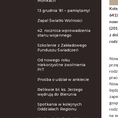
Mońkach
Kole
13 grudnia ‘81 – pamiętamy!
641)
Zapal Światło Wolności
nowe
(201
42. rocznica wprowadzenia
z dn
stanu wojennego
rodz
Szkolenie z Zakładowego
Funduszu Świadczeń
Nowe
Od nowego roku
prze
niekorzystne zwolnienia
PIT
rodz
prac
Prośba o udział w ankiecie
Nowe
Relikwie bł. ks. Jerzego
będą
wędrują do Bierunia
zape
gosp
Spotkania w kolejnych
rodz
Oddziałach Regionu
na w