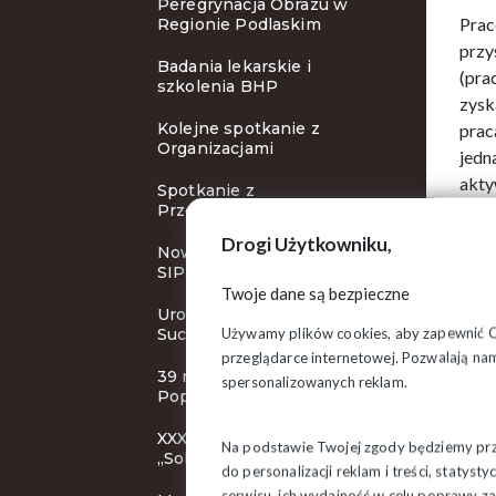
Peregrynacja Obrazu w
Prac
Regionie Podlaskim
przy
Badania lekarskie i
(pra
szkolenia BHP
zysk
Kolejne spotkanie z
prac
Organizacjami
jedn
akty
Spotkanie z
tym 
Przewodniczącym ZR
wdro
Drogi Użytkowniku,
Nowy cykl szkoleń Klubu
waru
SIP
prze
Twoje dane są bezpieczne
Uroczystości rocznicowe w
Zmia
Używamy plików cookies, aby zapewnić Ci 
Suchowoli
prób
przeglądarce internetowej. Pozwalają nam
wypo
39 rocznica śmierci bł. ks.
spersonalizowanych reklam.
Zmia
Popiełuszki
prac
XXXI KZD NSZZ
Na podstawie Twojej zgody będziemy prze
wyro
„Solidarność”
do personalizacji reklam i treści, staty
usta
serwisu, ich wydajność w celu poprawy 