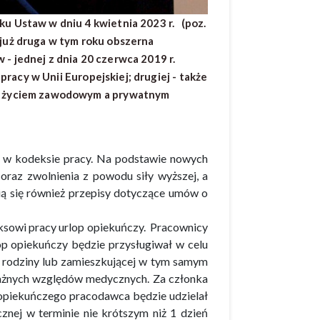
u Ustaw w dniu 4 kwietnia 2023 r. (poz.
 już druga w tym roku obszerna
- jednej z dnia 20 czerwca 2019 r.
acy w Unii Europejskiej; drugiej - także
zy życiem zawodowym a prywatnym
n w kodeksie pracy. Na podstawie nowych
oraz zwolnienia z powodu siły wyższej, a
ią się również przepisy dotyczące umów o
sowi pracy urlop opiekuńczy. Pracownicy
op opiekuńczy będzie przysługiwał w celu
m rodziny lub zamieszkującej w tym samym
ażnych względów medycznych. Za członka
u opiekuńczego pracodawca będzie udzielał
znej w terminie nie krótszym niż 1 dzień