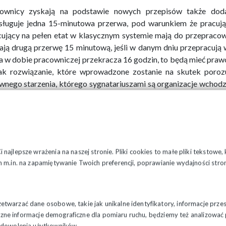
ownicy zyskają na podstawie nowych przepisów także dod
sługuje jedna 15-minutowa przerwa, pod warunkiem że pracują
cujący na pełen etat w klasycznym systemie mają do przepracow
ają drugą przerwę 15 minutową, jeśli w danym dniu przepracują w
a w dobie pracowniczej przekracza 16 godzin, to będą mieć praw
ak rozwiązanie, które wprowadzone zostanie na skutek poroz
wnego starzenia, którego sygnatariuszami są organizacje wchod
NSZZ Solidarność. Partnerzy społeczni reprezentowani w Rad
żenia rozwiązań na rzecz aktywnego starzenia się w Polsce, obe
nków zatrudnienia. W ramach tych działań partnerzy uznali
rwy od pracy wliczanej do czasu pracy.
ny zostaną wprowadzone także w odniesieniu do umów o prac
najlepsze wrażenia na naszej stronie. Pliki cookies to małe pliki tekstowe
ny. Do kodeksu pracy zostanie wprowadzony obowiązek uza
 m.in. na zapamiętywanie Twoich preferencji, poprawianie wydajności stron
wiedzenia umowy o pracę na czas określony, tak jak jest to p
na ta jest podyktowana zastrzeżeniami Komisji Europejskiej do
y dotyczących wypowiadania umów na czas określony z przep
twarzać dane osobowe, takie jak unikalne identyfikatory, informacje prze
kiem Trybunału Sprawiedliwości UE (w sprawie C–38/13 Niero
styczne informacje demograficzne dla pomiaru ruchu, będziemy też analizowa
wodawca postanowił dostosować prawo polskie do wymagań prawa
zadowolenia użytkowników.