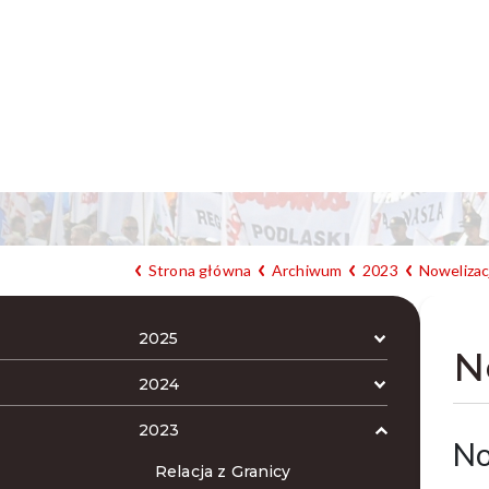
Strona główna
Archiwum
2023
Nowelizac
2025
N
2024
2023
No
Relacja z Granicy