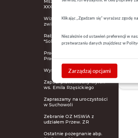
Msza Święta inaugurująca
Euro
XXXI KZD
Do n
Klikając „Zgadzam się” wyrażasz zgodę n
Wizerunek działacza
prze
związkowego
obec
Rabaty dla członków
Niezależnie od ustawień preferencji w na
wyko
"Solidarności"
przetwarzaniu danych znajdziesz w
Polity
będz
Pracodawca Przyjazny
Pracownikom
Anna
Biur
Zarządzaj opcjami
Wystawa i koncert
Zapadł prawomocny wyrok
ws. Emila Rzęsickiego
Zapraszamy na uroczystości
w Suchowoli
Zebranie OZ MSWiA z
udziałem Przew. ZR
Ostatnie pożegnanie abp.