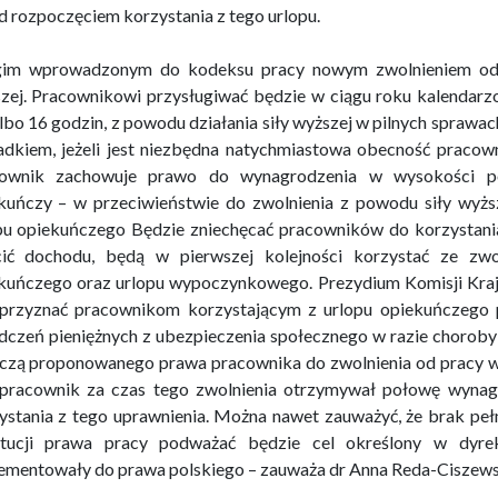
d rozpoczęciem korzystania z tego urlopu.
im wprowadzonym do kodeksu pracy nowym zwolnieniem od p
zej. Pracownikowi przysługiwać będzie w ciągu roku kalendarz
albo 16 godzin, z powodu działania siły wyższej w pilnych spra
dkiem, jeżeli jest niezbędna natychmiastowa obecność pracown
cownik zachowuje prawo do wynagrodzenia w wysokości po
kuńczy – w przeciwieństwie do zwolnienia z powodu siły wyższ
pu opiekuńczego Będzie zniechęcać pracowników do korzystania
cić dochodu, będą w pierwszej kolejności korzystać ze zwo
kuńczego oraz urlopu wypoczynkowego. Prezydium Komisji Kra
przyznać pracownikom korzystającym z urlopu opiekuńczego
dczeń pieniężnych z ubezpieczenia społecznego w razie chorob
czą proponowanego prawa pracownika do zwolnienia od pracy w 
pracownik za czas tego zwolnienia otrzymywał połowę wynagr
ystania z tego uprawnienia. Można nawet zauważyć, że brak pe
ytucji prawa pracy podważać będzie cel określony w dyrek
ementowały do prawa polskiego – zauważa dr Anna Reda-Ciszewsk