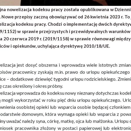
jna nowelizacja kodeksu pracy została opublikowana w Dziennik
. Nowe przepisy zaczną obowiązywać od 26 kwietnia 2023 r. To
lizacja kodeksu pracy. Chodzi o implementację dwóch dyrektyw 
9/1152) w sprawie przejrzystych i przewidywalnych warunków pr
ia 20 czerwca 2019 r. (2019/1158) w sprawie równowagi międ
iców i opiekunów, uchylająca dyrektywę 2010/18/UE.
lizacja jest dosyć obszerna i wprowadza wiele istotnych zmia
pisów pracownicy zyskają m.in. prawo do urlopu opiekuńczego 
ice – dodatkowe dziewięć tygodni urlopu rodzicielskiego. Zmien
ę czas określony i okres próbny.
lizacja wprowadza do kodeksu nowy nieznany dotychczas kodek
 mogli wykorzystać w roku pięć dniu urlopu opiekuńczego. Url
wnienia osobistej opieki lub wsparcia osobie będącej członkie
odarstwie domowym, która wymaga opieki lub wsparcia z pow
iny uważać należy syna, córkę, matkę, ojca lub małżonka. Urlop
niosek pracownika złożony w postaci papierowej lub elektronic