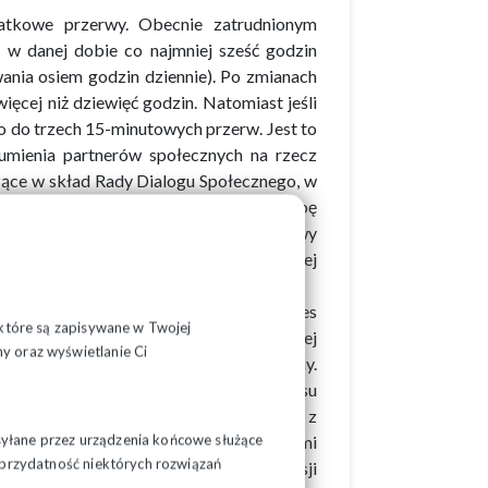
atkowe przerwy. Obecnie zatrudnionym
 w danej dobie co najmniej sześć godzin
ania osiem godzin dziennie). Po zmianach
ięcej niż dziewięć godzin. Natomiast jeśli
o do trzech 15-minutowych przerw. Jest to
umienia partnerów społecznych na rzecz
zące w skład Rady Dialogu Społecznego, w
zie Dialogu Społecznego uznali potrzebę
jmującą m.in. działania na rzecz poprawy
 potrzebę wprowadzenia w KP dodatkowej
ę na czas określony oraz umów na okres
, które są zapisywane w Twojej
sadniania oraz konsultacji związkowej
y oraz wyświetlanie Ci
rzy umowie o pracę na czas nieokreślony.
tyczącymi niezgodności przepisów Kodeksu
isami Unii Europejskiej i w związku z
syłane przez urządzenia końcowe służące
dzik). W związku z tymi zastrzeżeniami
ć przydatność niektórych rozwiązań
 Unii Europejskiej i zastrzeżeń Komisji