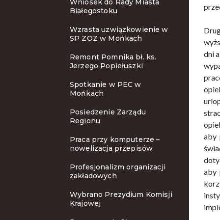
Wniosek do Rady Miasta
prze
Białegostoku
Wzrasta uzwiązkowienie w
Drug
SP ZOZ w Mońkach
wyżs
dni 
Remont Pomnika bł. ks.
wypa
Jerzego Popiełuszki
pra
Spotkanie w PEC w
opie
Mońkach
urlo
Posiedzenie Zarządu
stra
Regionu
opie
aby 
Praca przy komputerze –
świa
nowelizacja przepisów
doty
Profesjonalizm organizacji
aby 
zakładowych
korz
Wybrano Prezydium Komisji
inst
Krajowej
impl