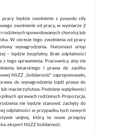
racy będzie zwolnienie z powodu siły
owego zwolnienie od pracy, w wymiarze 2
wach rodzinnych spowodowanych chorobą lub
ika. W okresie tego zwolnienia od pracy
łowy wynagrodzenia. Natomiast urlop
ej – będzie bezpłatny. Brak odpłatności
 z tego uprawnienia. Pracownicy, aby nie
lnienia lekarskiego i prawa do zasiłku
jowej NSZZ „Solidarność” zaproponowało,
 prawa do wynagrodzenia bądź prawa do
y lub macierzyństwa. Podobne wątpliwości
pilnych sprawach rodzinnych Propozycja,
odzenia nie będzie stanowić zachęty do
łnej odpłatności w przypadku tych nowych
tywie unijnej, którą te nowe przepisy
a, ekspert NSZZ Solidarność.