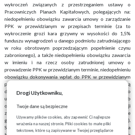
wykroczeń związanych z przestrzeganiem ustawy o
Pracowniczych Planach Kapitałowych, polegających na:
niedopełnieniu obowiązku zawarcia umowy o zarządzanie
PPK w przewidzianym w przepisach terminie (za to
wykroczenie grozi kara grzywny w wysokości do 1,5%
funduszu wynagrodzeń u danego podmiotu zatrudniającego
w roku obrotowym poprzedzającym popełnienie czynu
zabronionego), a także niedopełnieniu obowiązku zawarcia
w imieniu i na rzecz osoby zatrudnionej umowy o
prowadzenie PPK w przewidzianym terminie, niedopełnieniu
obowiązku dokonywania wpłat do PPK w przewidzianym
przepisami terminie, niezgłoszeniu wymaganych ustawą
danych lub zgłaszaniu nieprawdziwych danych albo
Drogi Użytkowniku,
udzielaniu w tych sprawach nieprawdziwych wyjaśnień lub
odmawianiu ich udzielenia, nieprowadzeniu dokumentacji
Twoje dane są bezpieczne
związanej z obliczaniem wpłat do PPK (za wykroczenia te
Używamy plików cookies, aby zapewnić Ci najlepsze
grozi kara grzywny w wysokości od 1000 zł do 1 000 000 zł).
wrażenia na naszej stronie. Pliki cookies to małe pliki
Sprawcą wskazanych wyżej wykroczeń może być osoba
tekstowe, które są zapisywane w Twojej przeglądarce
będąca podmiotem zatrudniającym albo osoba obowiązana