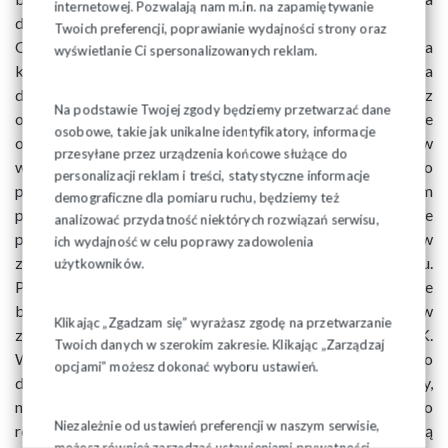
internetowej. Pozwalają nam m.in. na zapamiętywanie
do działania w imieniu podmiotu zatrudniającego.
Twoich preferencji, poprawianie wydajności strony oraz
Od 4 czerwca br. Państwowa Inspekcja Pracy uzyskała
wyświetlanie Ci spersonalizowanych reklam.
kompetencję do ścigania wykroczeń w zakresie nakłaniania
do rezygnacji z PPK. Choć nakłanianie do rezygnacji z
Na podstawie Twojej zgody będziemy przetwarzać dane
oszczędzania w PPK było już wcześniej wskazane w ustawie
osobowe, takie jak unikalne identyfikatory, informacje
o PPK jako wykroczenie zagrożone karą grzywny w
przesyłane przez urządzenia końcowe służące do
wysokości do 1,5% funduszu wynagrodzeń u danego
personalizacji reklam i treści, statystyczne informacje
podmiotu zatrudniającego w roku obrotowym
demograficzne dla pomiaru ruchu, będziemy też
poprzedzającym popełnienie czynu zabronionego, to PIP nie
analizować przydatność niektórych rozwiązań serwisu,
posiadała uprawnień do kontrolowania podmiotów
ich wydajność w celu poprawy zadowolenia
zatrudniających w zakresie przestrzegania tego zakazu.
użytkowników.
Powierzenie PIP tego zadania pozwoli jej na prowadzenie
bardziej kompleksowych kontroli podmiotów
Klikając „Zgadzam się” wyrażasz zgodę na przetwarzanie
zatrudniających w zakresie przestrzegania ustawy o PPK.
Twoich danych w szerokim zakresie. Klikając „Zarządzaj
Ważne: Podmiot zatrudniający albo osoba upoważniona do
opcjami” możesz dokonać wyboru ustawień.
działania w jego imieniu lub działająca z jego inicjatywy,
nakłaniająca osobę zatrudnioną lub uczestnika PPK do
Niezależnie od ustawień preferencji w naszym serwisie,
rezygnacji z oszczędzania w PPK, może zostać ukarana karą
możesz również zarządzać ustawieniami prywatności