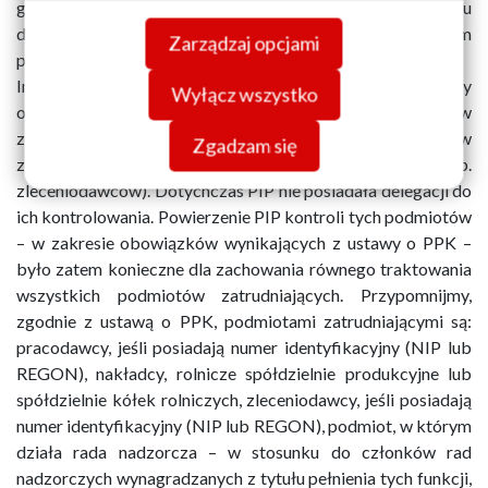
grzywny w wysokości do 1,5% funduszu wynagrodzeń u
swojej przeglądarki. Więcej informacji o przetwarzaniu
danego podmiotu zatrudniającego w roku obrotowym
Zarządzaj opcjami
danych znajdziesz w
Polityce prywatności.
poprzedzającym popełnienie czynu zabronionego.
Inną kompetencją, jaką uzyskała Państwowa Inspekcja Pracy
Wyłącz wszystko
od 4 czerwca br., jest możliwość prowadzenia kontroli – w
zakresie przestrzegania ustawy o PPK – podmiotów
Zgadzam się
zatrudniających, które nie są pracodawcami (np.
zleceniodawców). Dotychczas PIP nie posiadała delegacji do
ich kontrolowania. Powierzenie PIP kontroli tych podmiotów
– w zakresie obowiązków wynikających z ustawy o PPK –
było zatem konieczne dla zachowania równego traktowania
wszystkich podmiotów zatrudniających. Przypomnijmy,
zgodnie z ustawą o PPK, podmiotami zatrudniającymi są:
pracodawcy, jeśli posiadają numer identyfikacyjny (NIP lub
REGON), nakładcy, rolnicze spółdzielnie produkcyjne lub
spółdzielnie kółek rolniczych, zleceniodawcy, jeśli posiadają
numer identyfikacyjny (NIP lub REGON), podmiot, w którym
działa rada nadzorcza – w stosunku do członków rad
nadzorczych wynagradzanych z tytułu pełnienia tych funkcji,