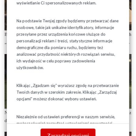
wyświetlanie Ci spersonalizowanych reklam.
Na podstawie Twojej zgody będziemy przetwarzać dane
osobowe, takie jak unikalne identyfikatory, informacje
przesyłane przez urządzenia końcowe służące do
Bezkonkurencyjna okazała się drużyna Solidarności grajewskich
personalizacji reklam i treści, statystyczne informacje
„Płyt”, drugie miejsce zajęła drużyna FAN CLUB, a trzecie Luis.
demograficzne dla pomiaru ruchu, będziemy też
analizować przydatność niektórych rozwiązań serwisu,
ich wydajność w celu poprawy zadowolenia
użytkowników.
Klikając „Zgadzam się” wyrażasz zgodę na przetwarzanie
Twoich danych w szerokim zakresie. Klikając „Zarządzaj
opcjami” możesz dokonać wyboru ustawień.
Najlepszym zawodnikiem turnieju został Ireneusz Piwko z
Niezależnie od ustawień preferencji w naszym serwisie,
drużyny Solidarności.
możesz również zarządzać ustawieniami prywatności
swojej przeglądarki. Więcej informacji o przetwarzaniu
Zarządzaj opcjami