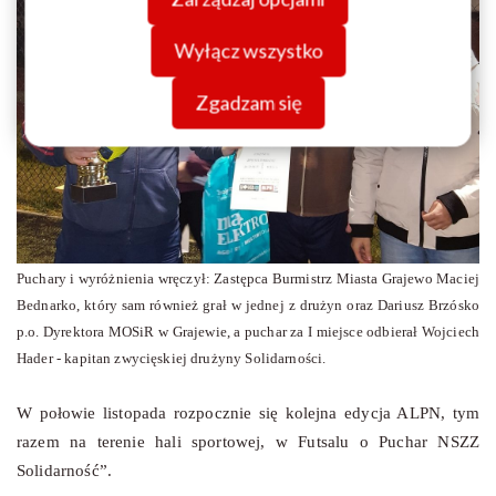
danych znajdziesz w
Polityce prywatności.
Wyłącz wszystko
Zgadzam się
Puchary i wyróżnienia wręczył: Zastępca Burmistrz Miasta Grajewo Maciej
Bednarko, który sam również grał w jednej z drużyn oraz Dariusz Brzósko
p.o. Dyrektora MOSiR w Grajewie, a puchar za I miejsce odbierał Wojciech
Hader - kapitan zwycięskiej drużyny Solidarności.
W połowie listopada rozpocznie się kolejna edycja ALPN, tym
razem na terenie hali sportowej, w Futsalu o Puchar NSZZ
Solidarność”.