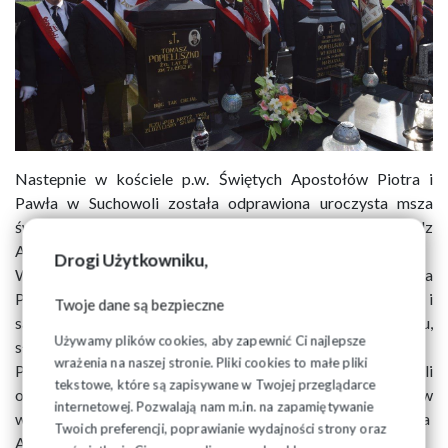
Nastepnie w kościele p.w. Świętych Apostołów Piotra i
Pawła w Suchowoli została odprawiona uroczysta msza
święta, której przewodniczył Jego Ekscelencja Ksiądz
Arcybiskup Tadeusz Wojda Metropolita Białostocki.
Drogi Użytkowniku,
W uroczystości wzięli udział m.in. rodzina księdza
Popiełuszki, przedstawiciele władz państwowych i
Twoje dane są bezpieczne
samorządowych, delegacje Solidarności z całego kraju,
Używamy plików cookies, aby zapewnić Ci najlepsze
służby mundurowe i mieszkańcy Suchowoli.
wrażenia na naszej stronie. Pliki cookies to małe pliki
Po mszy zebrani w kościele uczestnicy uroczystości mogli
tekstowe, które są zapisywane w Twojej przeglądarce
obejrzeć spektakl słowno-muzyczny „Dobrem zwyciężać” w
internetowej. Pozwalają nam m.in. na zapamiętywanie
wykonaniu Jerzego Zelnika, Roberta Grudnia oraz Gieorgija
Twoich preferencji, poprawianie wydajności strony oraz
Agratina.