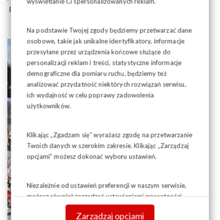
wyświetlanie Ci spersonalizowanych reklam.
Poniżej prezentujemy galerię zdjęć:
Na podstawie Twojej zgody będziemy przetwarzać dane
osobowe, takie jak unikalne identyfikatory, informacje
przesyłane przez urządzenia końcowe służące do
personalizacji reklam i treści, statystyczne informacje
demograficzne dla pomiaru ruchu, będziemy też
analizować przydatność niektórych rozwiązań serwisu,
ich wydajność w celu poprawy zadowolenia
użytkowników.
Klikając „Zgadzam się” wyrażasz zgodę na przetwarzanie
Twoich danych w szerokim zakresie. Klikając „Zarządzaj
opcjami” możesz dokonać wyboru ustawień.
Niezależnie od ustawień preferencji w naszym serwisie,
możesz również zarządzać ustawieniami prywatności
swojej przeglądarki. Więcej informacji o przetwarzaniu
Zarządzaj opcjami
danych znajdziesz w
Polityce prywatności.