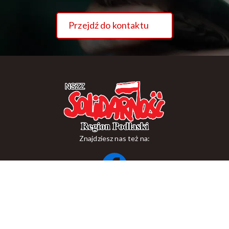
Przejdź do kontaktu
Znajdziesz nas też na:
ul. Suraska 1, 15-093 Białystok
tel.
+48 85 748 11 00
zr.podlaskiego@solidarnosc.org.pl