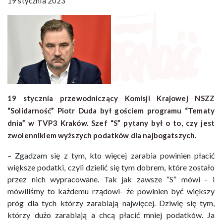
19 stycznia 2023
19 stycznia przewodniczący Komisji Krajowej NSZZ
“Solidarność” Piotr Duda był gościem programu “Tematy
dnia” w TVP3 Kraków. Szef “S” pytany był o to, czy jest
zwolennikiem wyższych podatków dla najbogatszych.
– Zgadzam się z tym, kto więcej zarabia powinien płacić
większe podatki, czyli dzielić się tym dobrem, które zostało
przez nich wypracowane. Tak jak zawsze “S” mówi - i
mówiliśmy to każdemu rządowi- że powinien być większy
próg dla tych którzy zarabiają najwięcej. Dziwię się tym,
którzy dużo zarabiają a chcą płacić mniej podatków. Ja