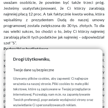
uważam osobiście, że powinien być także trzeci próg.
Jesteśmy usatysfakcjonowani, że Ci którzy zarabiają
najmniej płacą 12 proc. A tak faktycznie kwota wolna, która
wpisaliśmy z prezydentem Dudą do naszej umowy
programowej została zwiększona do 30 tys. złotych. To dla
nas wielki sukces, bo chodzi o to, żeby Ci którzy najmniej
zarabiają płacili tych podatków jak najmniej – odpowiedział
szef “S”.
Podwyżki w budżetówce
– Solidarność nie odpuszcza, tak jak nie odpuściliśmy kwestii
Drogi Użytkowniku,
wieku emerytalnego, który rząd PO-PSL podwyższył.
Mówiliśmy wtedy “i tak wygramy” i Solidarność zwyciężyła,
Twoje dane są bezpieczne
wiek emerytalny został przez rząd Zjednoczonej Prawicy
obniżony do poziomu sprzed reformy. Powstał zarządzeniem
Używamy plików cookies, aby zapewnić Ci najlepsze
premiera Morawieckiego zespół roboczy złożony z
wrażenia na naszej stronie. Pliki cookies to małe pliki
przedstawicieli Rządu i Solidarności. Rozmawiamy na temat
tekstowe, które są zapisywane w Twojej przeglądarce
internetowej. Pozwalają nam m.in. na zapamiętywanie
podwyżek w szerokorozumianej sferze finansów
Twoich preferencji, poprawianie wydajności strony oraz
publicznych. Uważamy, że podwyżka na poziomie 7,8 proc.
wyświetlanie Ci spersonalizowanych reklam.
jest niewystarczająca, bo te wynagrodzenia będą nam się