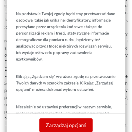
spłaszczać. My proponujemy 20 proc. i czekamy, żeby rząd
coś zaproponował. Nie może być tak, że rząd tylko nam
Na podstawie Twojej zgody będziemy przetwarzać dane
komunikuje, bo to nie są negocjacje. Negocjacje są wówczas,
osobowe, takie jak unikalne identyfikatory, informacje
gdy spotykamy się w połowie drogi – zaznaczył Piotr Duda.
przesyłane przez urządzenia końcowe służące do
– Mam nadzieję, że pod koniec marca wypracujemy
personalizacji reklam i treści, statystyczne informacje
demograficzne dla pomiaru ruchu, będziemy też
rozwiązania, które usatysfakcjonują nie tylko nauczycieli i
analizować przydatność niektórych rozwiązań serwisu,
szeroko pojętą sferę finansów publicznych, ale także
ich wydajność w celu poprawy zadowolenia
odmrożą wskaźnik, od którego oblicza się Zakładowy
użytkowników.
Fundusz Świadczeń Socjalnych – dodał.
Emerytury stażowe
– Jeżeli nie wejdą w życie to będzie porażka, ale nie
Klikając „Zgadzam się” wyrażasz zgodę na przetwarzanie
Solidarności tylko Zjednoczonej Prawicy w wyborach
Twoich danych w szerokim zakresie. Klikając „Zarządzaj
opcjami” możesz dokonać wyboru ustawień.
parlamentarnych. PiSu nie stać na to, żeby te wybory
przegrać. Jeśli chcą mówić o tym, że są wiarygodni to muszą
usiąść i prowadzić dialog z nami na komisji sejmowej –
Niezależnie od ustawień preferencji w naszym serwisie,
podkreślił Piotr Duda.
możesz również zarządzać ustawieniami prywatności
Gdzie jest największa blokada?
– dopytywał prowadzący.
swojej przeglądarki. Więcej informacji o przetwarzaniu
Zarządzaj opcjami
– Blokada jest polityczna. (…) Prezes Kaczyński mówi:
danych znajdziesz w
Polityce prywatności.