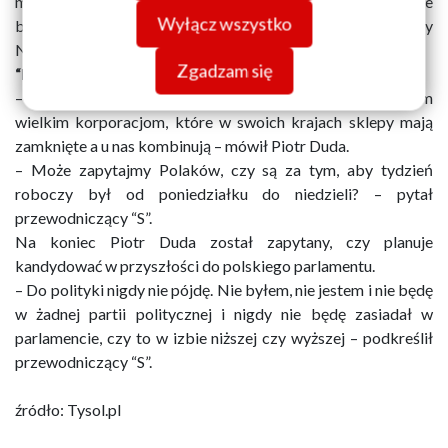
musicie jeszcze trochę poczekać. Nie, my czekać już nie
Wyłącz wszystko
będziemy. Czekamy ponad 7 lat – zaznaczył przewodniczący
NSZZ “Solidarność”.
Zgadzam się
“Dziwię się tym pseudo-przedsiębiorcom”
– Dziwię się tym pseudo-przedsiębiorcom, szczególnie tym
wielkim korporacjom, które w swoich krajach sklepy mają
zamknięte a u nas kombinują – mówił Piotr Duda.
– Może zapytajmy Polaków, czy są za tym, aby tydzień
roboczy był od poniedziałku do niedzieli? – pytał
przewodniczący “S”.
Na koniec Piotr Duda został zapytany, czy planuje
kandydować w przyszłości do polskiego parlamentu.
– Do polityki nigdy nie pójdę. Nie byłem, nie jestem i nie będę
w żadnej partii politycznej i nigdy nie będę zasiadał w
parlamencie, czy to w izbie niższej czy wyższej – podkreślił
przewodniczący “S”.
źródło: Tysol.pl