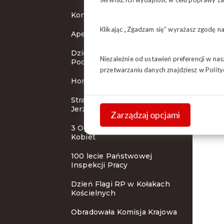
Koncert Zespołu Śląsk
Klikając „Zgadzam się” wyrażasz zgodę n
Apel Prezydium ZR
Dzieci z Litwy w Regionie
Niezależnie od ustawień preferencji w na
Podlaskim
przetwarzaniu danych znajdziesz w
Polity
Honorowe wyróżnienie
Strażacy przy grobie bł. ks.
Jerzego
Zarządzaj opcjami
3 Ogólnopolskie Forum
Kobiet
100 lecie Państwowej
Inspekcji Pracy
Dzień Flagi RP w Kołakach
Kościelnych
Obradowała Komisja Krajowa