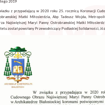
utego 2019
iazku z przypadającą w 2020 roku 25. rocznicą Koronacji Cu
obramskiej Matki Miłosierdzia, Abp Tadeusz Wojda, Metropol
rza Najświętszej Maryi Panny Ostrobramskiej Matki Miłosierdzi
tetu został powołany Przewodniczący Podlaskiej Solidarności, Jó