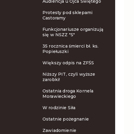
Audiencja u Ojca Świętego
Protesty pod sklepami
Castoramy
Funkcjonariusze organizują
się w NSZZ "S"
35 rocznica śmierci bł. ks.
Popiełuszki
Większy odpis na ZFŚS
Niższy PIT, czyli wyższe
zarobki!
Ostatnia droga Kornela
Morawieckiego
W rodzinie Siła
Ostatnie pożegnanie
Zawiadomienie