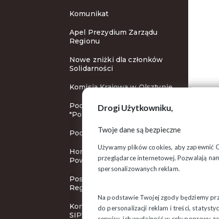
Komunikat
Apel Prezydium Zarządu
Regionu
Nowe zniżki dla członków
Solidarności
Komisja Krajowa w Olsztynie
Podsumowanie spektaklu
Drogi Użytkowniku,
"Popiełuszko"
Twoje dane są bezpieczne
Podpisz petycję
Używamy plików cookies, aby zapewnić Ci 
Honorowy obywatel
przeglądarce internetowej. Pozwalają nam
Powiatu Monieckiego
spersonalizowanych reklam.
Posiedzenie Zarządu
Regionu
Na podstawie Twojej zgody będziemy prze
Konkurs "Najaktywniejszy
do personalizacji reklam i treści, staty
SIP"
serwisu, ich wydajność w celu poprawy 