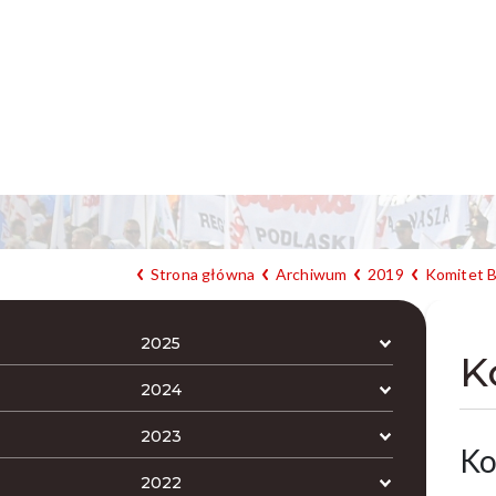
Strona główna
Archiwum
2019
Komitet 
2025
K
2024
2023
Ko
2022