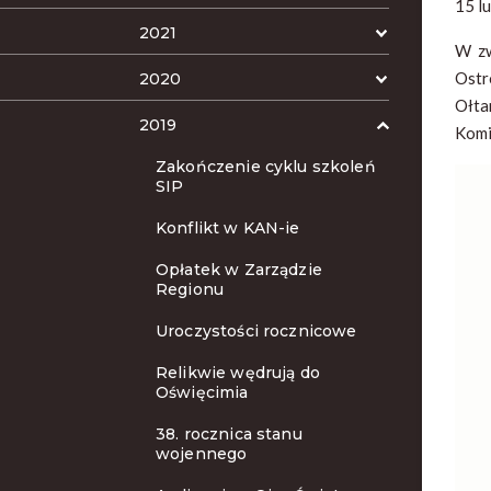
15 l
2021
W zw
Ostr
2020
Ołta
2019
Komi
Zakończenie cyklu szkoleń
SIP
Konflikt w KAN-ie
Opłatek w Zarządzie
Regionu
Uroczystości rocznicowe
Relikwie wędrują do
Oświęcimia
38. rocznica stanu
wojennego