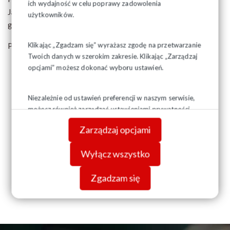
ich wydajność w celu poprawy zadowolenia
Jasnej 14-16 (na rogu ul. Jasnej i Świętokrzyskiej). Początek
użytkowników.
godz. 12.00.
Klikając „Zgadzam się” wyrażasz zgodę na przetwarzanie
Plakat do pobrania -
tutaj
Twoich danych w szerokim zakresie. Klikając „Zarządzaj
opcjami” możesz dokonać wyboru ustawień.
Niezależnie od ustawień preferencji w naszym serwisie,
możesz również zarządzać ustawieniami prywatności
swojej przeglądarki. Więcej informacji o przetwarzaniu
Zarządzaj opcjami
danych znajdziesz w
Polityce prywatności.
Wyłącz wszystko
Zgadzam się