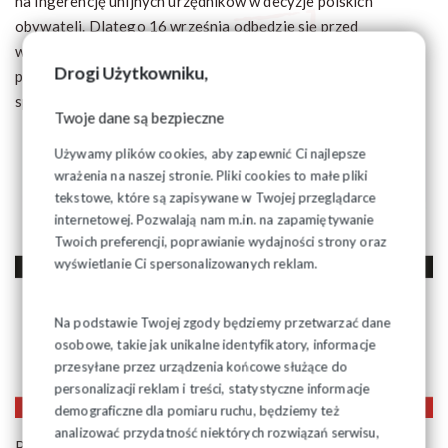
na ingerencję unijnych urzędników w decyzje polskich
obywateli. Dlatego 16 września odbędzie się przed
warszawską siedzibą Komisji Europejskiej pikieta
Drogi Użytkowniku,
protestacyjna, przeciwko działaniom unijnych urzędników w
sprawie polskiego wieku emerytalnego.
Twoje dane są bezpieczne
Używamy plików cookies, aby zapewnić Ci najlepsze
wrażenia na naszej stronie. Pliki cookies to małe pliki
tekstowe, które są zapisywane w Twojej przeglądarce
internetowej. Pozwalają nam m.in. na zapamiętywanie
Twoich preferencji, poprawianie wydajności strony oraz
wyświetlanie Ci spersonalizowanych reklam.
Na podstawie Twojej zgody będziemy przetwarzać dane
osobowe, takie jak unikalne identyfikatory, informacje
przesyłane przez urządzenia końcowe służące do
personalizacji reklam i treści, statystyczne informacje
demograficzne dla pomiaru ruchu, będziemy też
analizować przydatność niektórych rozwiązań serwisu,
Pikieta odbędzie się w Warszawie przed siedzibą KE przy ul.