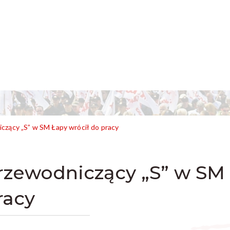
czący „S” w SM Łapy wrócił do pracy
rzewodniczący „S” w SM 
racy