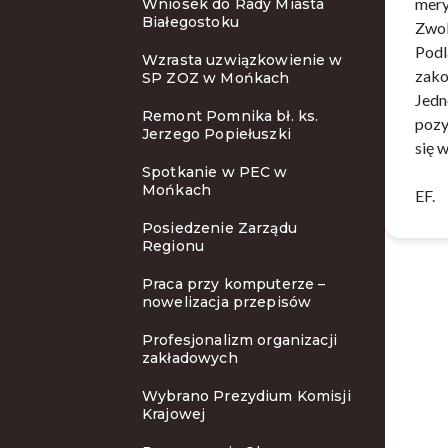
mery
Wniosek do Rady Miasta
Białegostoku
Zwol
Podl
Wzrasta uzwiązkowienie w
zako
SP ZOZ w Mońkach
Jedn
Remont Pomnika bł. ks.
pozy
Jerzego Popiełuszki
się 
Spotkanie w PEC w
Mońkach
EF.
Posiedzenie Zarządu
Regionu
Praca przy komputerze –
nowelizacja przepisów
Profesjonalizm organizacji
zakładowych
Wybrano Prezydium Komisji
Krajowej