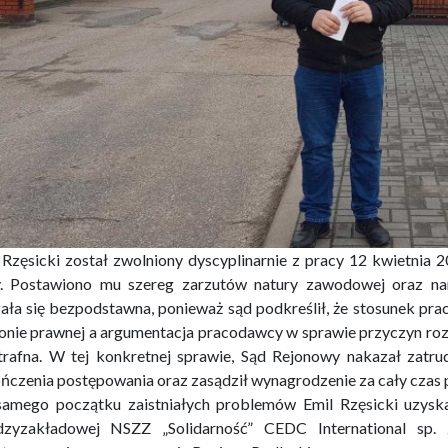
 Rzęsicki został zwolniony dyscyplinarnie z pracy 12 kwietnia 
. Postawiono mu szereg zarzutów natury zawodowej oraz naru
ała się bezpodstawna, ponieważ sąd podkreślił, że stosunek pra
onie prawnej a argumentacja pracodawcy w sprawie przyczyn ro
etrafna. W tej konkretnej sprawie, Sąd Rejonowy nakazał za
ńczenia postępowania oraz zasądził wynagrodzenie za cały czas 
amego początku zaistniałych problemów Emil Rzęsicki uzyska
zyzakładowej NSZZ „Solidarność” CEDC International sp. 