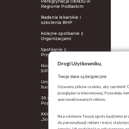
Peregrynacja Obrazu w
Regionie Podlaskim
Badania lekarskie i
szkolenia BHP
Kolejne spotkanie z
Organizacjami
Spotkanie z
Przewodniczącym ZR
Drogi Użytkowniku,
Nowy cykl szkoleń Klubu
SIP
Twoje dane są bezpieczne
Uroczystości rocznicowe w
Używamy plików cookies, aby zapewnić Ci 
Suchowoli
przeglądarce internetowej. Pozwalają nam
39 rocznica śmierci bł. ks.
spersonalizowanych reklam.
Popiełuszki
XXXI KZD NSZZ
Na podstawie Twojej zgody będziemy prze
„Solidarność”
do personalizacji reklam i treści, staty
serwisu, ich wydajność w celu poprawy 