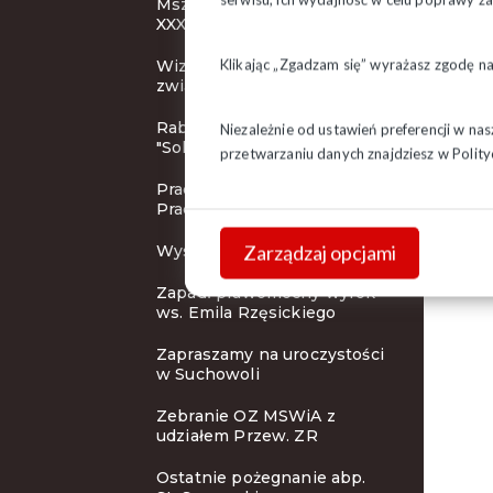
Msza Święta inaugurująca
XXXI KZD
Klikając „Zgadzam się” wyrażasz zgodę n
Wizerunek działacza
związkowego
Rabaty dla członków
Niezależnie od ustawień preferencji w na
"Solidarności"
przetwarzaniu danych znajdziesz w
Polity
Pracodawca Przyjazny
Pracownikom
Zarządzaj opcjami
Wystawa i koncert
Zapadł prawomocny wyrok
ws. Emila Rzęsickiego
Zapraszamy na uroczystości
w Suchowoli
Zebranie OZ MSWiA z
udziałem Przew. ZR
Ostatnie pożegnanie abp.