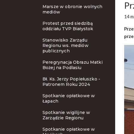
Pr
Marsze w obronie wolnych
mediów
14 m
Protest przed siedzibą
oddziału TVP Białystok
Prze
prze
Stanowisko Zarządu
Regionu ws. mediów
publicznych
Peregrynacja Obrazu Matki
Bożej na Podlasiu
Bł. Ks. Jerzy Popiełuszko -
Patronem Roku 2024
Spotkanie opłatkowe w
Łapach
Spotkanie wigilijne w
Zarządzie Regionu
Spotkanie opłatkowe w