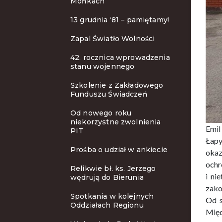
Mońkach
13 grudnia ‘81 – pamiętamy!
Zapal Światło Wolności
42. rocznica wprowadzenia
stanu wojennego
Szkolenie z Zakładowego
Funduszu Świadczeń
Od nowego roku
niekorzystne zwolnienia
Emil
PIT
Łapy
Prośba o udział w ankiecie
okaz
ochr
Relikwie bł. ks. Jerzego
i ni
wędrują do Bierunia
zako
Spotkania w kolejnych
Od s
Oddziałach Regionu
Międ