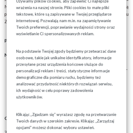
Używamy plików cookies, aby zapewnić Ci najlepsze
NSZZ „Solidarność” na uroczystości związane z 43. rocznicą
wrażenia na naszej stronie. Pliki cookies to małe pliki
powstania Niezależnego Samorządnego Związku
tekstowe, które są zapisywane w Twojej przeglądarce
internetowej. Pozwalają nam m.in. na zapamiętywanie
Zawodowego „Solidarność”.
Twoich preferencji, poprawianie wydajności strony oraz
wyświetlanie Ci spersonalizowanych reklam.
Program uroczystości:
Na podstawie Twojej zgody będziemy przetwarzać dane
Niedziela 27.08.2023 r.
osobowe, takie jak unikalne identyfikatory, informacje
przesyłane przez urządzenia końcowe służące do
08.45 - Poświęcenie pomnika śp. Michała Pietkiewicza -
personalizacji reklam i treści, statystyczne informacje
Cmentarz Farny w Białymstoku
demograficzne dla pomiaru ruchu, będziemy też
10.00 - Msza św. w Kościele pw. Świętej Rodziny w
analizować przydatność niektórych rozwiązań serwisu,
ich wydajność w celu poprawy zadowolenia
Czarnej Białostockiej
użytkowników.
13.00 - Piknik rodzinny
Klikając „Zgadzam się” wyrażasz zgodę na przetwarzanie
Czwartek 31.08.2023 r.
Twoich danych w szerokim zakresie. Klikając „Zarządzaj
opcjami” możesz dokonać wyboru ustawień.
Złożenie kwiatów: