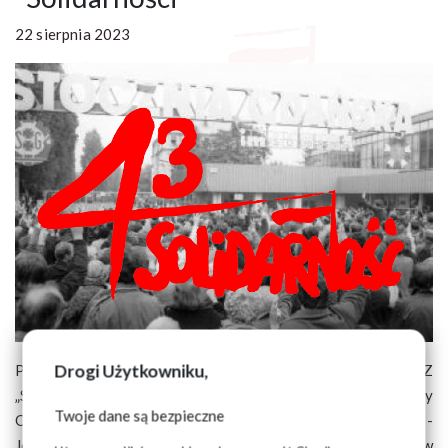
22 sierpnia 2023
Drogi Użytkowniku,
Przewodniczący Zarządu Regionu Podlaskiego NSZZ
„Solidarność” - Józef Mozolewski oraz Przewodniczący
Twoje dane są bezpieczne
Oddziału Regionu Podlaskiego w Czarnej Białostockiej -
Jerzy Mróz, serdecznie zapraszają członków i sympatyków