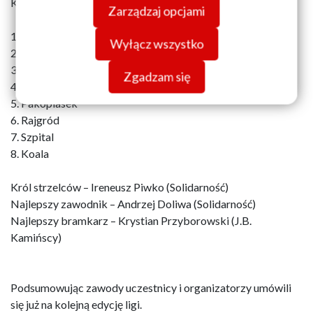
Końcowa kalsyfikacja:
Zarządzaj opcjami
danych znajdziesz w
Polityce prywatności.
1. Solidarność
Wyłącz wszystko
2. Imperium
3. J.B Kamińscy
Zgadzam się
4. Parafia Św. Ojca Pio
5. Pakopiasek
6. Rajgród
7. Szpital
8. Koala
Król strzelców – Ireneusz Piwko (Solidarność)
Najlepszy zawodnik – Andrzej Doliwa (Solidarność)
Najlepszy bramkarz – Krystian Przyborowski (J.B.
Kamińscy)
Podsumowując zawody uczestnicy i organizatorzy umówili
się już na kolejną edycję ligi.