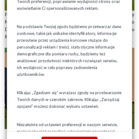
Twoich preferencji, poprawianie wydajności strony oraz
wyświetlanie Ci spersonalizowanych reklam.
Puchary i wyróżnienia wręczali: Przewodnicząca Rady
Miasta Halina Muryjas-Rząsa, Burmistrz Miasta Grajewo
Na podstawie Twojej zgody będziemy przetwarzać dane
Dariusz Latarowski oraz Wiceprzewodniczący Zarządu
osobowe, takie jak unikalne identyfikatory, informacje
Regionu Podlaskiego Eugeniusz Formejster.
przesyłane przez urządzenia końcowe służące do
personalizacji reklam i treści, statystyczne informacje
demograficzne dla pomiaru ruchu, będziemy też
analizować przydatność niektórych rozwiązań serwisu,
ich wydajność w celu poprawy zadowolenia
użytkowników.
Klikając „Zgadzam się” wyrażasz zgodę na przetwarzanie
Twoich danych w szerokim zakresie. Klikając „Zarządzaj
opcjami” możesz dokonać wyboru ustawień.
Niezależnie od ustawień preferencji w naszym serwisie,
możesz również zarządzać ustawieniami prywatności
swojej przeglądarki. Więcej informacji o przetwarzaniu