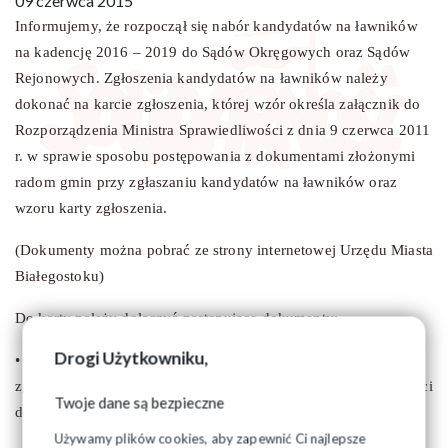
09 czerwca 2015
Informujemy, że rozpoczął się nabór kandydatów na ławników
na kadencję 2016 – 2019 do Sądów Okręgowych oraz Sądów
Rejonowych. Zgłoszenia kandydatów na ławników należy
dokonać na karcie zgłoszenia, której wzór określa załącznik do
Rozporządzenia Ministra Sprawiedliwości z dnia 9 czerwca 2011
r. w sprawie sposobu postępowania z dokumentami złożonymi
radom gmin przy zgłaszaniu kandydatów na ławników oraz
wzoru karty zgłoszenia.
(Dokumenty można pobrać ze strony internetowej Urzędu Miasta
Białegostoku)
Do karty należy dołączyć następujące dokumenty:
Drogi Użytkowniku,
• informację z Krajowego Rejestru Karnego dotyczącą
zgłaszanej osoby, opatrzoną datą nie wcześniejszą niż trzydzieści
Twoje dane są bezpieczne
dni przed dniem zgłoszenia;
Używamy plików cookies, aby zapewnić Ci najlepsze