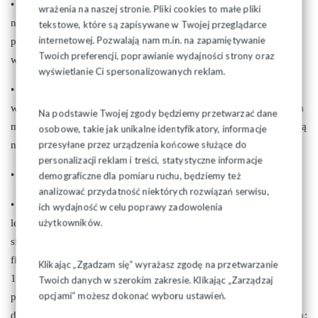
• oświadczenie kandydata, że nie jest prowadzone przeciwko
wrażenia na naszej stronie. Pliki cookies to małe pliki
niemu postępowanie o przestępstwo ścigane z oskarżenia
tekstowe, które są zapisywane w Twojej przeglądarce
internetowej. Pozwalają nam m.in. na zapamiętywanie
publicznego lub przestępstwo skarbowe, opatrzone datą nie
Twoich preferencji, poprawianie wydajności strony oraz
wcześniejszą niż trzydzieści dni przed dniem zgłoszenia;
wyświetlanie Ci spersonalizowanych reklam.
• oświadczenie kandydata, że nie jest lub nie był pozbawiony
władzy rodzicielskiej, a także, że władza rodzicielska nie została
Na podstawie Twojej zgody będziemy przetwarzać dane
mu ograniczona ani zawieszona, opatrzone datą nie wcześniejszą
osobowe, takie jak unikalne identyfikatory, informacje
przesyłane przez urządzenia końcowe służące do
niż trzydzieści dni przed dniem zgłoszenia;
personalizacji reklam i treści, statystyczne informacje
• oświadczenie kandydata o spełnianiu wymogów ustawowych
demograficzne dla pomiaru ruchu, będziemy też
analizować przydatność niektórych rozwiązań serwisu,
• zaświadczenie lekarskie o stanie zdrowia, wystawione przez
ich wydajność w celu poprawy zadowolenia
użytkowników.
lekarza, o którym mowa w art. 55 ust. 2a ustawy z dnia 27
sierpnia 2004 r. o świadczeniach opieki zdrowotnej
finansowanych ze środków publicznych (Dz. U. z 2008 r. Nr
Klikając „Zgadzam się” wyrażasz zgodę na przetwarzanie
164, poz. 1027, z późn. zm.), stwierdzające brak
Twoich danych w szerokim zakresie. Klikając „Zarządzaj
opcjami” możesz dokonać wyboru ustawień.
przeciwwskazań do wykonywania funkcji ławnika, opatrzone
datą nie wcześniejszą niż trzydzieści dni przed dniem zgłoszenia;