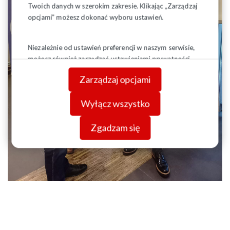
Twoich danych w szerokim zakresie. Klikając „Zarządzaj
opcjami” możesz dokonać wyboru ustawień.
Niezależnie od ustawień preferencji w naszym serwisie,
możesz również zarządzać ustawieniami prywatności
swojej przeglądarki. Więcej informacji o przetwarzaniu
Zarządzaj opcjami
danych znajdziesz w
Polityce prywatności.
Wyłącz wszystko
Zgadzam się