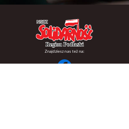
Znajdziesz nas też na:
ul. Suraska 1, 15-093 Białystok
tel.
+48 85 748 11 00
zr.podlaskiego@solidarnosc.org.pl