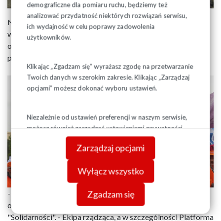
demograficzne dla pomiaru ruchu, będziemy też
analizować przydatność niektórych rozwiązań serwisu,
Niestety, Senat odrzucił wniosek prezydenta . Za przyjęciem
ich wydajność w celu poprawy zadowolenia
wniosku było 35 senatorów, przeciw 53, a 2 wstrzymało się
użytkowników.
od głosu. Kilka tysięcy związkowców pikietujących przed
parlamentem przyjęło ten wynik z oburzeniem.
Klikając „Zgadzam się” wyrażasz zgodę na przetwarzanie
Twoich danych w szerokim zakresie. Klikając „Zarządzaj
opcjami” możesz dokonać wyboru ustawień.
Niezależnie od ustawień preferencji w naszym serwisie,
możesz również zarządzać ustawieniami prywatności
swojej przeglądarki. Więcej informacji o przetwarzaniu
Zarządzaj opcjami
danych znajdziesz w
Polityce prywatności.
Wyłącz wszystko
- To skandal! Pokazali, że mają nas w nosie - mówił po
Zgadzam się
ogłoszeniu wyniku głosowania Piotr Duda, szef
"Solidarności". - Ekipa rządząca, a w szczególności Platforma