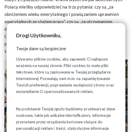
Polacy mieliby odpowiedzieć na trzy pytania: czy są „za
obniżeniem wieku emerytalnego i powiązaniem uprawnień
emerytalnych ze stażem pracy”, czy są „za utrzymaniem
dotychczasowego systemu funkcjonowania Państwowego
Drogi Użytkowniku,
Gospodarstwa Leśnego Lasy Państwowe” i czy są „za
przywróceniem powszechnego ustawowego obowiązku
Twoje dane są bezpieczne
szkolnego od siódmego roku życia”.
Używamy plików cookies, aby zapewnić Ci najlepsze
wrażenia na naszej stronie. Pliki cookies to małe pliki
tekstowe, które są zapisywane w Twojej przeglądarce
internetowej. Pozwalają nam m.in. na zapamiętywanie
Twoich preferencji, poprawianie wydajności strony oraz
wyświetlanie Ci spersonalizowanych reklam.
Na podstawie Twojej zgody będziemy przetwarzać dane
osobowe, takie jak unikalne identyfikatory, informacje
przesyłane przez urządzenia końcowe służące do
personalizacji reklam i treści, statystyczne informacje