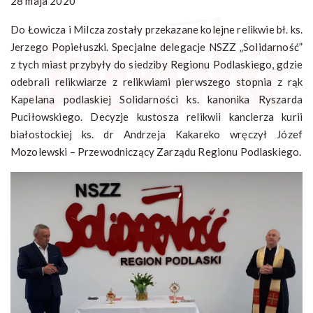
28 maja 2020
Do Łowicza i Milcza zostały przekazane kolejne relikwie bł. ks.
Jerzego Popiełuszki. Specjalne delegacje NSZZ „Solidarność”
z tych miast przybyły do siedziby Regionu Podlaskiego, gdzie
odebrali relikwiarze z relikwiami pierwszego stopnia z rąk
Kapelana podlaskiej Solidarności ks. kanonika Ryszarda
Puciłowskiego. Decyzje kustosza relikwii kanclerza kurii
białostockiej ks. dr Andrzeja Kakareko wręczył Józef
Mozolewski – Przewodniczący Zarządu Regionu Podlaskiego.