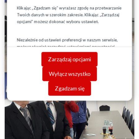
Klikając „Zgadzam się” wyrażasz zgodę na przetwarzanie
Twoich danych w szerokim zakresie. Klikając „Zarządzaj
opcjami” możesz dokonać wyboru ustawień.
Niezależnie od ustawień preferencji w naszym serwisie,
możesz również zarządzać ustawieniami prywatności
swojej przeglądarki. Więcej informacji o przetwarzaniu
Zarządzaj opcjami
danych znajdziesz w
Polityce prywatności.
Wyłącz wszystko
Zgadzam się