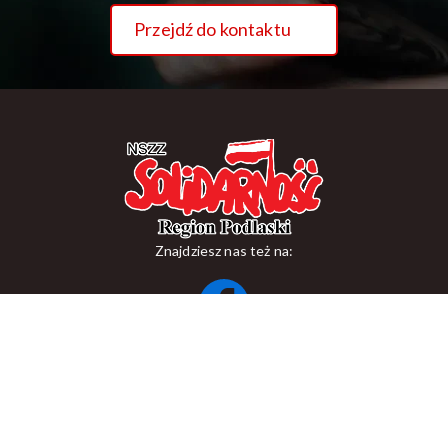
Przejdź do kontaktu
Znajdziesz nas też na:
ul. Suraska 1, 15-093 Białystok
tel.
+48 85 748 11 00
zr.podlaskiego@solidarnosc.org.pl