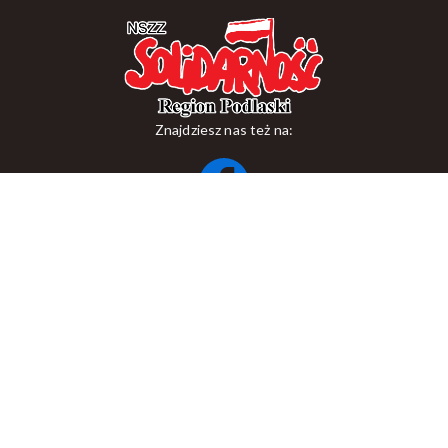
Znajdziesz nas też na:
ul. Suraska 1, 15-093 Białystok
tel.
+48 85 748 11 00
zr.podlaskiego@solidarnosc.org.pl
Copywriting NSZZ Solidarność Region Podlaski