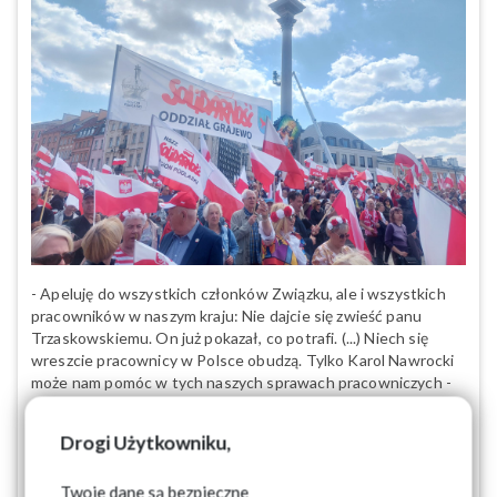
- Apeluję do wszystkich członków Związku, ale i wszystkich
pracowników w naszym kraju: Nie dajcie się zwieść panu
Trzaskowskiemu. On już pokazał, co potrafi. (...) Niech się
wreszcie pracownicy w Polsce obudzą. Tylko Karol Nawrocki
może nam pomóc w tych naszych sprawach pracowniczych -
powiedział dziś w rozmowie z Tysol.pl Piotr Duda,
przewodniczący Komisji Krajowej NSZZ "Solidarność".
Drogi Użytkowniku,
26-05-2025
Twoje dane są bezpieczne