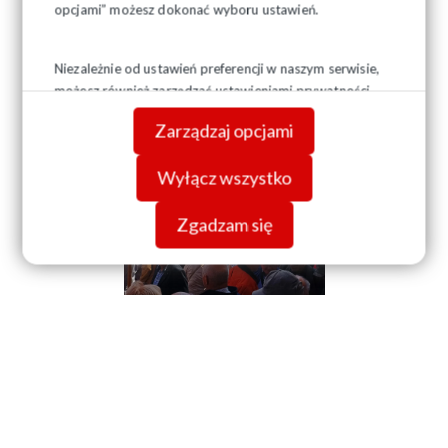
opcjami” możesz dokonać wyboru ustawień.
Niezależnie od ustawień preferencji w naszym serwisie,
możesz również zarządzać ustawieniami prywatności
swojej przeglądarki. Więcej informacji o przetwarzaniu
Zarządzaj opcjami
danych znajdziesz w
Polityce prywatności.
Wyłącz wszystko
Zgadzam się