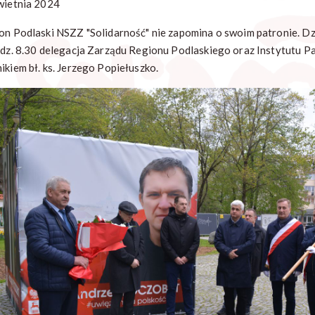
wietnia 2024
n Podlaski NSZZ "Solidarność" nie zapomina o swoim patronie. Dzisia
dz. 8.30 delegacja Zarządu Regionu Podlaskiego oraz Instytutu P
ikiem bł. ks. Jerzego Popiełuszko.