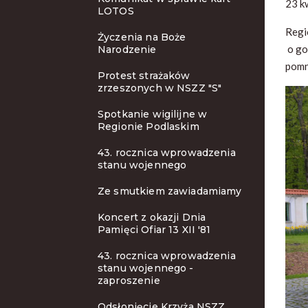
23 k
LOTOS
Regio
Życzenia na Boże
o go
Narodzenie
pomn
Protest strażaków
zrzeszonych w NSZZ "S"
Spotkanie wigilijne w
Regionie Podlaskim
43. rocznica wprowadzenia
stanu wojennego
Ze smutkiem zawiadamiamy
Koncert z okazji Dnia
Pamięci Ofiar 13 XII '81
43. rocznica wprowadzenia
stanu wojennego -
zaproszenie
Odsłonięcie Krzyża NSZZ