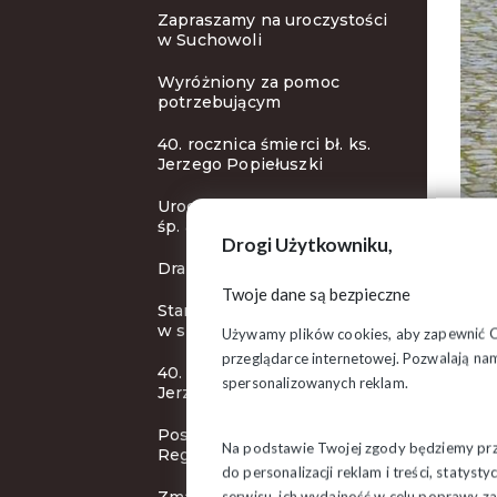
Zapraszamy na uroczystości
w Suchowoli
Wyróżniony za pomoc
potrzebującym
40. rocznica śmierci bł. ks.
Jerzego Popiełuszki
Uroczystości pogrzebowe
śp. abp. Ozorowskiego
Drogi Użytkowniku,
Drapieżny Zielony (Nie)Ład
Twoje dane są bezpieczne
Stanowisko Prezydium ZR
w sprawie Cargo
Używamy plików cookies, aby zapewnić Ci 
przeglądarce internetowej. Pozwalają nam
40. rocznica śmierci bł. ks.
spersonalizowanych reklam.
Jerzego Popiełuszki
Posiedzenie Zarządu
Na podstawie Twojej zgody będziemy prze
Regionu
do personalizacji reklam i treści, staty
serwisu, ich wydajność w celu poprawy 