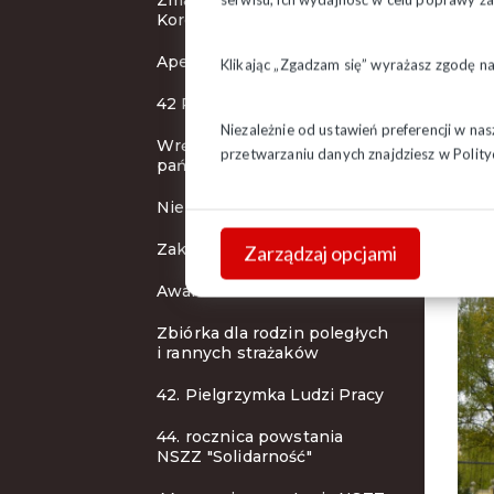
Zmarła Stanisława
Korolkiewicz
Apel o pomoc powodzianom
Klikając „Zgadzam się” wyrażasz zgodę n
42 Pielgrzymka Ludzi Pracy
Niezależnie od ustawień preferencji w na
Wręczenie odznaczeń
przetwarzaniu danych znajdziesz w
Polity
państwowych
Nie żyje Jacek Rybicki
Zakończenie peregrynacji
Zarządzaj opcjami
Awaria telefonów!
Zbiórka dla rodzin poległych
i rannych strażaków
42. Pielgrzymka Ludzi Pracy
44. rocznica powstania
NSZZ "Solidarność"