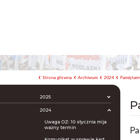
Strona główna
Archiwum
2024
Pamiętamy
2025
P
2024
Uwaga OZ: 10 stycznia mija
ważny termin
Pa
Komunikat w sprawie kart