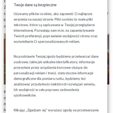
Przed występem solistów, głos zabrał Przewodniczący
Twoje dane są bezpieczne
Zarządu Regionu Podlaskiego - Józef Mozolewski, który w
swoim wystapieniu przypomniał o doniosłości tego święta. W
Używamy plików cookies, aby zapewnić Ci najlepsze
wrażenia na naszej stronie. Pliki cookies to małe pliki
krótkim zarysie omówił drogi, które doprowadziły do
tekstowe, które są zapisywane w Twojej przeglądarce
odzyskania niepodległości.
internetowej. Pozwalają nam m.in. na zapamiętywanie
Twoich preferencji, poprawianie wydajności strony oraz
wyświetlanie Ci spersonalizowanych reklam.
Na podstawie Twojej zgody będziemy przetwarzać dane
osobowe, takie jak unikalne identyfikatory, informacje
przesyłane przez urządzenia końcowe służące do
personalizacji reklam i treści, statystyczne informacje
demograficzne dla pomiaru ruchu, będziemy też
analizować przydatność niektórych rozwiązań serwisu,
ich wydajność w celu poprawy zadowolenia
Kultywowanie Święta Niepodległości jest naszym
użytkowników.
obowiązkiem, naszym obowiązkiem jest też przekazywanie
następnym pokoleniom tego, co najważniejsze w polskiej
historii.
Klikając „Zgadzam się” wyrażasz zgodę na przetwarzanie