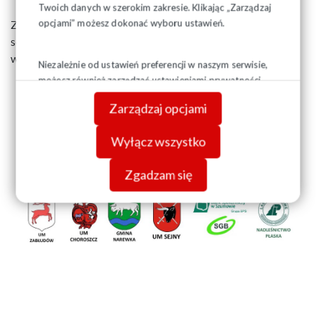
Twoich danych w szerokim zakresie. Klikając „Zarządzaj
opcjami” możesz dokonać wyboru ustawień.
Zarząd Regionu Podlaskiego NSZZ "Solidarność" składa
serdeczne podziękowania wszystkim sponsorom, którzy
wspomogli realizację tego przedsięwzięcia.
Niezależnie od ustawień preferencji w naszym serwisie,
możesz również zarządzać ustawieniami prywatności
swojej przeglądarki. Więcej informacji o przetwarzaniu
Zarządzaj opcjami
danych znajdziesz w
Polityce prywatności.
Wyłącz wszystko
Zgadzam się