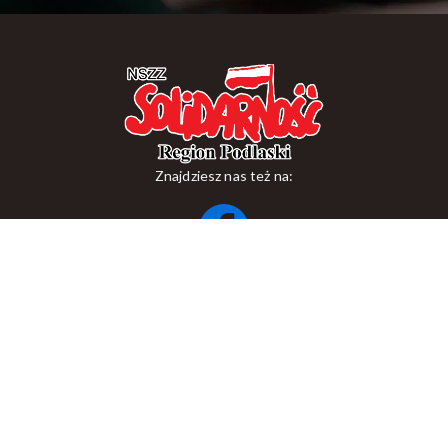
Znajdziesz nas też na:
ul. Suraska 1, 15-093 Białystok
tel.
+48 85 748 11 00
zr.podlaskiego@solidarnosc.org.pl