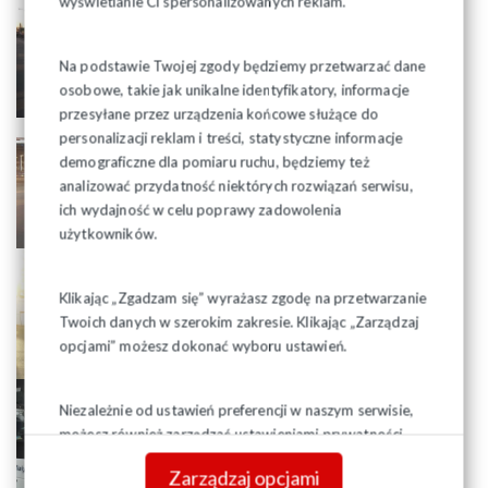
wyświetlanie Ci spersonalizowanych reklam.
Na podstawie Twojej zgody będziemy przetwarzać dane
osobowe, takie jak unikalne identyfikatory, informacje
przesyłane przez urządzenia końcowe służące do
personalizacji reklam i treści, statystyczne informacje
demograficzne dla pomiaru ruchu, będziemy też
analizować przydatność niektórych rozwiązań serwisu,
ich wydajność w celu poprawy zadowolenia
użytkowników.
Klikając „Zgadzam się” wyrażasz zgodę na przetwarzanie
Twoich danych w szerokim zakresie. Klikając „Zarządzaj
opcjami” możesz dokonać wyboru ustawień.
Niezależnie od ustawień preferencji w naszym serwisie,
możesz również zarządzać ustawieniami prywatności
swojej przeglądarki. Więcej informacji o przetwarzaniu
Zarządzaj opcjami
danych znajdziesz w
Polityce prywatności.