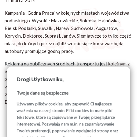
11 marca 2014
Kampania „Godna Praca” w kolejnych miastach województwa
podlaskiego. Wysokie Mazowieckie, Sokółka, Hajnówka,
Bielsk Podlaski, Suwałki, Narew, Suchowola, Augustów,
Korycin, Doktorce, Supraśl, Janów, Siemiatycze to tylko część
miast, do których przez najbliższe miesiące kursować będą
autobusy promujące godną pracę.
Reklama na publicznych środkach transportu jest
kolejnym z
elementów kampanii reklamowej realizowanej w ramach
Drogi Użytkowniku,
projektu "Pracodawcy, Pracownicy, Władze współpracujące"
wspartego przez środki finansowe pochodzące z Norwegii
Twoje dane są bezpieczne
2009-2014 w ramach Programu na rzecz Godnej Pracy i
Dialogu Trójstronnego.
Używamy plików cookies, aby zapewnić Ci najlepsze
wrażenia na naszej stronie. Pliki cookies to małe pliki
tekstowe, które są zapisywane w Twojej przeglądarce
internetowej. Pozwalają nam m.in. na zapamiętywanie
Twoich preferencji, poprawianie wydajności strony oraz