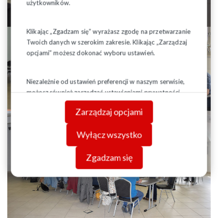
użytkowników.
Klikając „Zgadzam się” wyrażasz zgodę na przetwarzanie
Twoich danych w szerokim zakresie. Klikając „Zarządzaj
opcjami” możesz dokonać wyboru ustawień.
Niezależnie od ustawień preferencji w naszym serwisie,
możesz również zarządzać ustawieniami prywatności
swojej przeglądarki. Więcej informacji o przetwarzaniu
Zarządzaj opcjami
danych znajdziesz w
Polityce prywatności.
Wyłącz wszystko
Zgadzam się