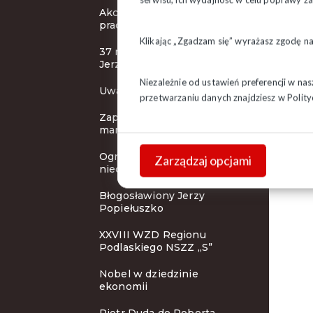
Akcja protestacyjna
pracowników handlu
Klikając „Zgadzam się” wyrażasz zgodę n
37 rocznica śmierci bł. ks.
Jerzego Popiełuszko
Niezależnie od ustawień preferencji w na
Uwaga! Pilne!
przetwarzaniu danych znajdziesz w
Polity
Zaproszenie na
manifestację
Ograniczenie handlu w
Zarządzaj opcjami
niedzielę - nowe przepisy
Błogosławiony Jerzy
Popiełuszko
XXVIII WZD Regionu
Podlaskiego NSZZ „S”
Nobel w dziedzinie
ekonomii