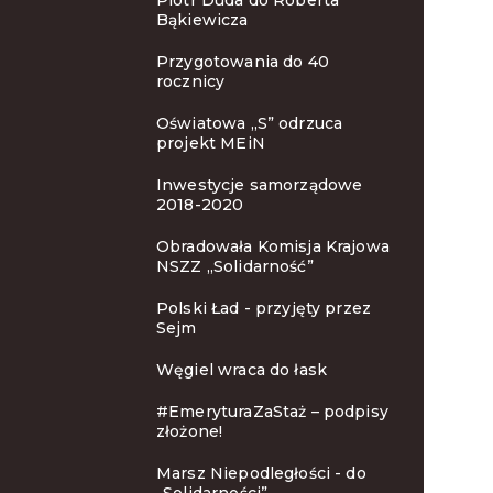
Piotr Duda do Roberta
Bąkiewicza
Przygotowania do 40
rocznicy
Oświatowa „S” odrzuca
projekt MEiN
Inwestycje samorządowe
2018-2020
Obradowała Komisja Krajowa
NSZZ „Solidarność”
Polski Ład - przyjęty przez
Sejm
Węgiel wraca do łask
#EmeryturaZaStaż – podpisy
złożone!
Marsz Niepodległości - do