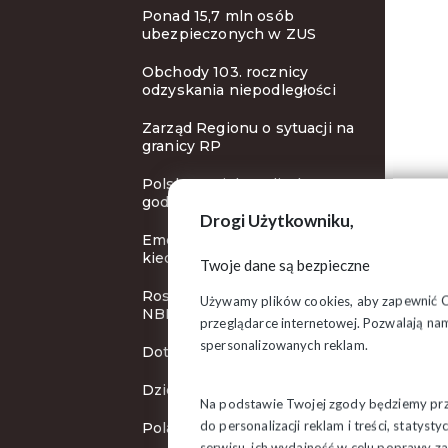
Ponad 15,7 mln osób
ubezpieczonych w ZUS
Obchody 103. rocznicy
odzyskania niepodległości
Zarząd Regionu o sytuacji na
granicy RP
Polska z większą liczbą
godzin pracy!
Drogi Użytkowniku,
Emerytura bez podatku - od
kiedy?
Twoje dane są bezpieczne
Rosną stopy procentowe
Używamy plików cookies, aby zapewnić Ci 
NBP
przeglądarce internetowej. Pozwalają nam
spersonalizowanych reklam.
Dotacje na ochronę zdrowia
Dzień Zaduszny
Na podstawie Twojej zgody będziemy prze
do personalizacji reklam i treści, staty
Polacy chcą wyższej płacy
serwisu, ich wydajność w celu poprawy 