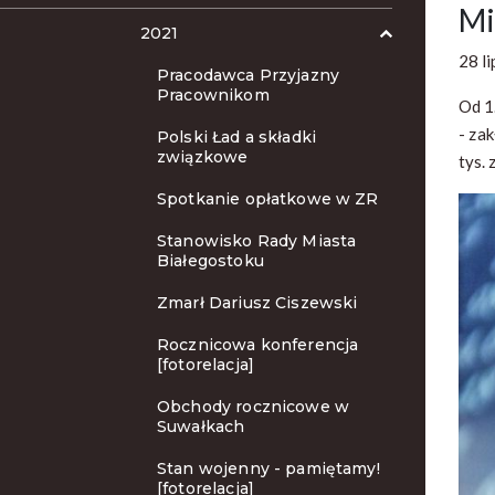
Mi
2021
28 l
Pracodawca Przyjazny
Pracownikom
Od 1
- za
Polski Ład a składki
związkowe
tys. 
Spotkanie opłatkowe w ZR
Stanowisko Rady Miasta
Białegostoku
Zmarł Dariusz Ciszewski
Rocznicowa konferencja
[fotorelacja]
Obchody rocznicowe w
Suwałkach
Stan wojenny - pamiętamy!
[fotorelacja]