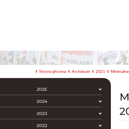
Strona główna
Archiwum
2021
Minimalne
2025
M
2024
2
2023
2022