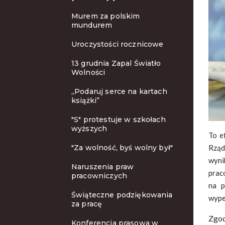
Murem za polskim
mundurem
Uroczystości rocznicowe
13 grudnia Zapal Światło
Wolności
„Podaruj serce na kartach
książki”
"S" protestuje w szkołach
wyższych
To e
Rząd
"Za wolność, byś wolny był"
wyni
Naruszenia praw
prac
pracowniczych
na p
Świąteczne podziękowania
wype
za pracę
Zgod
Konferencja prasowa w