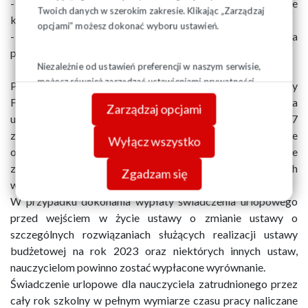
- zatrudnionych na stanowisku, na którym są wymagane
Twoich danych w szerokim zakresie. Klikając „Zarządzaj
kwalifikacje pedagogiczne, lub
opcjami” możesz dokonać wyboru ustawień.
- urlopowanych lub zwolnionych z obowiązku świadczenia
pracy.
Niezależnie od ustawień preferencji w naszym serwisie,
możesz również zarządzać ustawieniami prywatności
Ponadto, w związku z „odmrożeniem” odpisów na Zakładowy
swojej przeglądarki. Więcej informacji o przetwarzaniu
Fundusz Świadczeń Socjalnych, wartość świadczenia
Zarządzaj opcjami
danych znajdziesz w
Polityce prywatności.
urlopowego dla nauczycieli została powiększona do 1704,87
zł (z 1662,97 zł brutto). Dotyczy to 2023 r. Nauczyciele
Wyłącz wszystko
otrzymają więc wyrównanie wynoszące do 41,90 zł. Podobne
zmiany zaszły w wysokości świadczenia dla szczególnych
Zgadzam się
warunków pracy.
W przypadku dokonania wypłaty świadczenia urlopowego
przed wejściem w życie ustawy o zmianie ustawy o
szczególnych rozwiązaniach służących realizacji ustawy
budżetowej na rok 2023 oraz niektórych innych ustaw,
nauczycielom powinno zostać wypłacone wyrównanie.
Świadczenie urlopowe dla nauczyciela zatrudnionego przez
cały rok szkolny w pełnym wymiarze czasu pracy naliczane