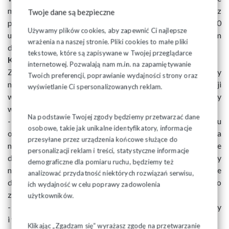
mógł odbywać także nauczyciel zatrudniony bez
Twoje dane są bezpieczne
przygotowania pedagogicznego zatrudniony w trybie art. 10
Używamy plików cookies, aby zapewnić Ci najlepsze
ust. 3 Karty Nauczyciela. Potwierdzono tym samym
wrażenia na naszej stronie. Pliki cookies to małe pliki
dotychczasowe stanowisko MEiN.
tekstowe, które są zapisywane w Twojej przeglądarce
Krótszy okres oceny pracy niektórych nauczycieli
internetowej. Pozwalają nam m.in. na zapamiętywanie
Zasadniczo okres, za który dokonywana jest ocena pracy
Twoich preferencji, poprawianie wydajności strony oraz
nauczyciela mianowanego, wynosi 3 lata. W nowelizacji
wyświetlanie Ci spersonalizowanych reklam.
wprowadzono jednak skrócenia tego okresu do okresu pracy
w szkole (nie mniej niż 9 miesięcy). Dotyczy to nauczycieli:
Na podstawie Twojej zgody będziemy przetwarzać dane
- w publicznej placówce doskonalenia nauczycieli o zasięgu
osobowe, takie jak unikalne identyfikatory, informacje
ogólnokrajowym, publicznej placówce doskonalenia
przesyłane przez urządzenia końcowe służące do
nauczycieli szkół artystycznych, publicznej placówce
personalizacji reklam i treści, statystyczne informacje
doskonalenia nauczycieli przedmiotów zawodowych, którzy
demograficzne dla pomiaru ruchu, będziemy też
nauczają w szkołach rolniczych, lub publicznej placówce
analizować przydatność niektórych rozwiązań serwisu,
doskonalenia nauczycieli przedmiotów zawodowych o
ich wydajność w celu poprawy zadowolenia
zasięgu ogólnokrajowym, lub
użytkowników.
- skierowanych przez ministra właściwego do spraw oświaty
i wychowania do pracy w szkołach europejskich, lub
Klikając „Zgadzam się” wyrażasz zgodę na przetwarzanie