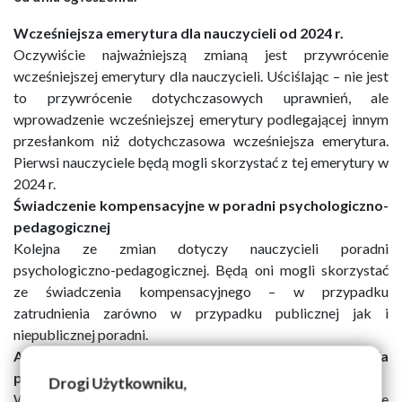
Wcześniejsza emerytura dla nauczycieli od 2024 r.
Oczywiście najważniejszą zmianą jest przywrócenie
wcześniejszej emerytury dla nauczycieli. Uściślając – nie jest
to przywrócenie dotychczasowych uprawnień, ale
wprowadzenie wcześniejszej emerytury podlegającej innym
przesłankom niż dotychczasowa wcześniejsza emerytura.
Pierwsi nauczyciele będą mogli skorzystać z tej emerytury w
2024 r.
Świadczenie kompensacyjne w poradni psychologiczno-
pedagogicznej
Kolejna ze zmian dotyczy nauczycieli poradni
psychologiczno-pedagogicznej. Będą oni mogli skorzystać
ze świadczenia kompensacyjnego – w przypadku
zatrudnienia zarówno w przypadku publicznej jak i
niepublicznej poradni.
Awans zawodowy dla nauczyciela bez przygotowania
pedagogicznego
Drogi Użytkowniku,
W nowelizacji doprecyzowano, że awans zawodowy będzie