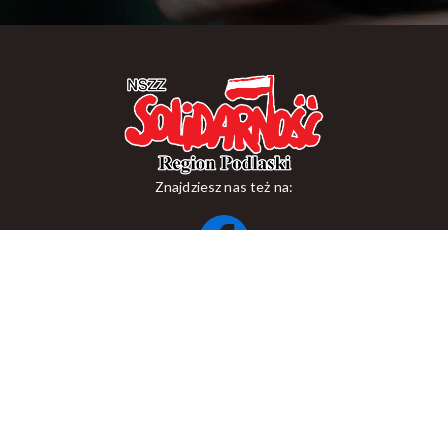
Znajdziesz nas też na:
ul. Suraska 1, 15-093 Białystok
tel.
+48 85 748 11 00
zr.podlaskiego@solidarnosc.org.pl