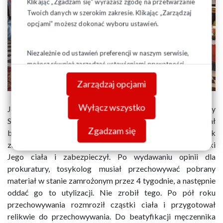
Klikając „Zgadzam się” wyrażasz zgodę na przetwarzanie
Twoich danych w szerokim zakresie. Klikając „Zarządzaj
opcjami” możesz dokonać wyboru ustawień.
Niezależnie od ustawień preferencji w naszym serwisie,
możesz również zarządzać ustawieniami prywatności
swojej przeglądarki. Więcej informacji o przetwarzaniu
Zarządzaj opcjami
danych znajdziesz w
Polityce prywatności.
Wyłącz wszystko
Jan Szrzedziński jako pracownik Zakładu Medycyny
Sądowej w Białymstoku, w 1984 roku przeprowadzał
Zgadzam się
badania chemiczno-toksykologiczne w ramach sekcji zwłok
zamordowanego ks. Jerzego Popiełuszki. Pobrał cząstki
Jego ciała i zabezpieczył. Po wydawaniu opinii dla
prokuratury, tosykolog musiał przechowywać pobrany
materiał w stanie zamrożonym przez 4 tygodnie, a następnie
oddać go to utylizacji. Nie zrobił tego. Po pół roku
przechowywania rozmroził cząstki ciała i przygotował
relikwie do przechowywania. Do beatyfikacji męczennika