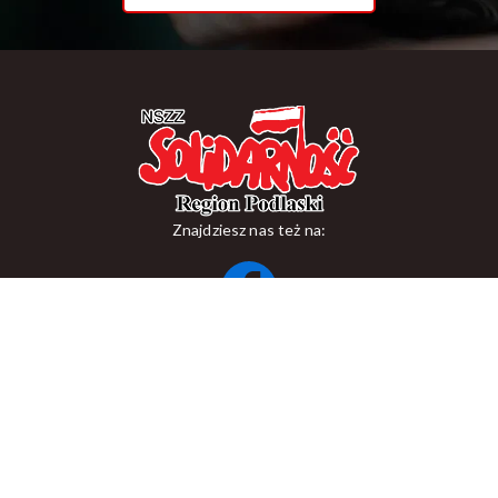
Znajdziesz nas też na:
ul. Suraska 1, 15-093 Białystok
tel.
+48 85 748 11 00
zr.podlaskiego@solidarnosc.org.pl