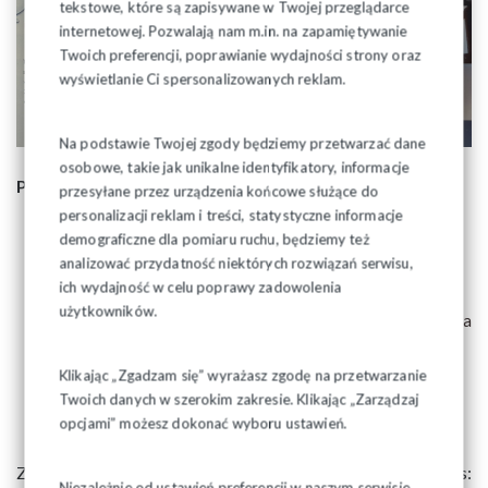
tekstowe, które są zapisywane w Twojej przeglądarce
internetowej. Pozwalają nam m.in. na zapamiętywanie
Twoich preferencji, poprawianie wydajności strony oraz
wyświetlanie Ci spersonalizowanych reklam.
Na podstawie Twojej zgody będziemy przetwarzać dane
osobowe, takie jak unikalne identyfikatory, informacje
Program szkolenia obejmuje następujące zagadnienia:
przesyłane przez urządzenia końcowe służące do
personalizacji reklam i treści, statystyczne informacje
Praca zdalna.
demograficzne dla pomiaru ruchu, będziemy też
analizować przydatność niektórych rozwiązań serwisu,
Urlop podczas epidemii.
ich wydajność w celu poprawy zadowolenia
Obowiązek informacyjny wobec pracownika.
użytkowników.
Zamknięcie zakładu pracy lub niemożność wykonywania
pracy zdalnej.
Bezpieczeństwo w miejscu pracy.
Klikając „Zgadzam się” wyrażasz zgodę na przetwarzanie
Twoich danych w szerokim zakresie. Klikając „Zarządzaj
Elastyczny czas pracy.
opcjami” możesz dokonać wyboru ustawień.
Zgłoszenia przyjmujemy mailowo na adres:
Niezależnie od ustawień preferencji w naszym serwisie,