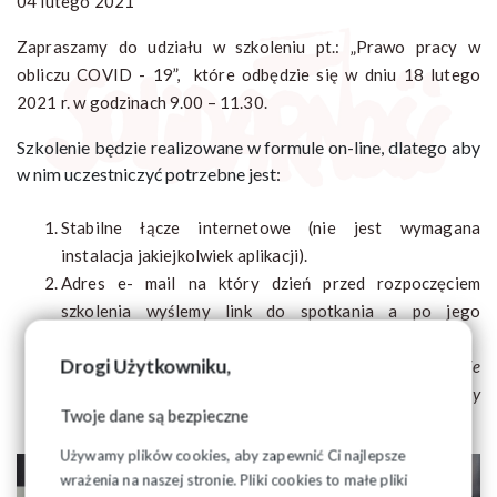
04 lutego 2021
Zapraszamy do udziału w szkoleniu pt.: „Prawo pracy w
obliczu COVID - 19”, które odbędzie się w dniu 18 lutego
2021 r. w godzinach 9.00 – 11.30.
Szkolenie będzie realizowane w formule on-line, dlatego aby
w nim uczestniczyć potrzebne jest:
Stabilne łącze internetowe (nie jest wymagana
instalacja jakiejkolwiek aplikacji).
Adres e- mail na który dzień przed rozpoczęciem
szkolenia wyślemy link do spotkania a po jego
zakończeniu materiały szkoleniowe.
Drogi Użytkowniku,
Urządzenie z dostępem do mikrofonu i kamery.
(Ze
względu na stabilność pracy rekomendujemy
Twoje dane są bezpieczne
przeprowadzenie spotkania na laptopie).
Używamy plików cookies, aby zapewnić Ci najlepsze
wrażenia na naszej stronie. Pliki cookies to małe pliki