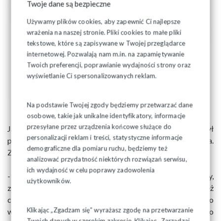
Twoje dane są bezpieczne
Używamy plików cookies, aby zapewnić Ci najlepsze
wrażenia na naszej stronie. Pliki cookies to małe pliki
tekstowe, które są zapisywane w Twojej przeglądarce
internetowej. Pozwalają nam m.in. na zapamiętywanie
Twoich preferencji, poprawianie wydajności strony oraz
wyświetlanie Ci spersonalizowanych reklam.
Na podstawie Twojej zgody będziemy przetwarzać dane
osobowe, takie jak unikalne identyfikatory, informacje
przesyłane przez urządzenia końcowe służące do
Jako radny miejski Prawa i Sprawiedliwości, był
personalizacji reklam i treści, statystyczne informacje
przewodniczącym komisji sportu i turystyki w radzie miasta.
demograficzne dla pomiaru ruchu, będziemy też
Zasiadał w niej trzecią kadencję.
analizować przydatność niektórych rozwiązań serwisu,
ich wydajność w celu poprawy zadowolenia
- To był człowiek orkiestra, bardzo energiczny,
użytkowników.
zaangażowany w sprawy związku i miasta. Zbyszek to też
człowiek, który wierzył w to co robił i szedł za tym, w co
Klikając „Zgadzam się” wyrażasz zgodę na przetwarzanie
wierzył. Może nie każdy go za to lubił, ale na pewno za to
Twoich danych w szerokim zakresie. Klikając „Zarządzaj