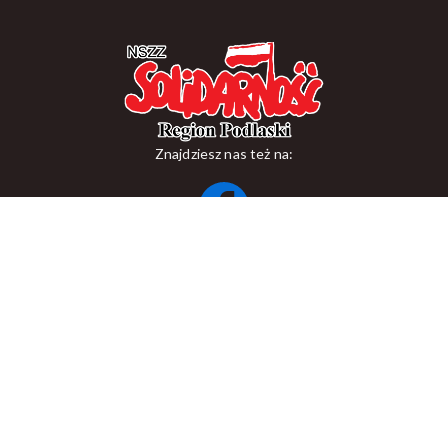
Znajdziesz nas też na:
ul. Suraska 1, 15-093 Białystok
tel.
+48 85 748 11 00
zr.podlaskiego@solidarnosc.org.pl
Copywriting NSZZ Solidarność Region Podlaski