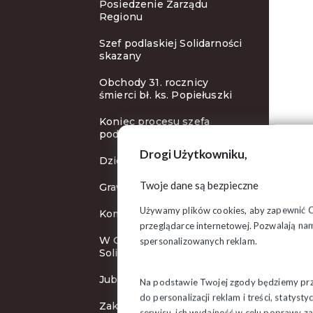
Posiedzenie Zarządu
Regionu
Szef podlaskiej Solidarności
skazany
Obchody 31. rocznicy
śmierci bł. ks. Popiełuszki
Koniec procesu szefa
podlaskiej Solidarności
Drogi Użytkowniku,
Dzień Edukacji Narodowej
Twoje dane są bezpieczne
Grawerton od wojewody
Używamy plików cookies, aby zapewnić Ci 
Komunikat
przeglądarce internetowej. Pozwalają nam
W Grajewie wygrywa
spersonalizowanych reklam.
Solidarność
Jubileuszowe konkursy
Na podstawie Twojej zgody będziemy prze
do personalizacji reklam i treści, staty
Zakończenie wystawy
serwisu, ich wydajność w celu poprawy 