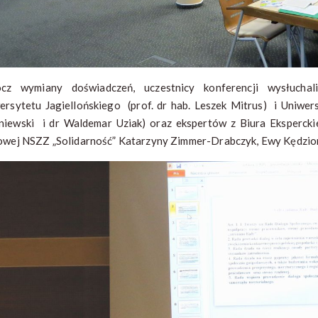
cz wymiany doświadczeń, uczestnicy konferencji wysłucha
ersytetu Jagiellońskiego (prof. dr hab. Leszek Mitrus) i Uniwer
iewski i dr Waldemar Uziak) oraz ekspertów z Biura Eksperckieg
owej NSZZ „Solidarność” Katarzyny Zimmer-Drabczyk, Ewy Kędzior 