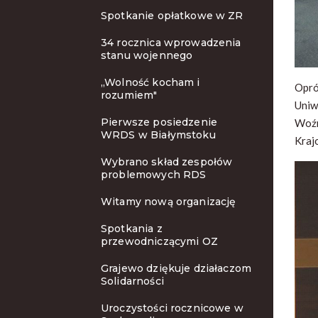
Spotkanie opłatkowe w ZR
34 rocznica wprowadzenia
stanu wojennego
„Wolność kocham i
Opró
rozumiem"
Uniw
Pierwsze posiedzenie
Woźn
WRDS w Białymstoku
Kraj
Wybrano skład zespołów
problemowych RDS
Witamy nową organizację
Spotkania z
przewodniczącymi OZ
Grajewo dziękuje działaczom
Solidarności
Uroczystości rocznicowe w