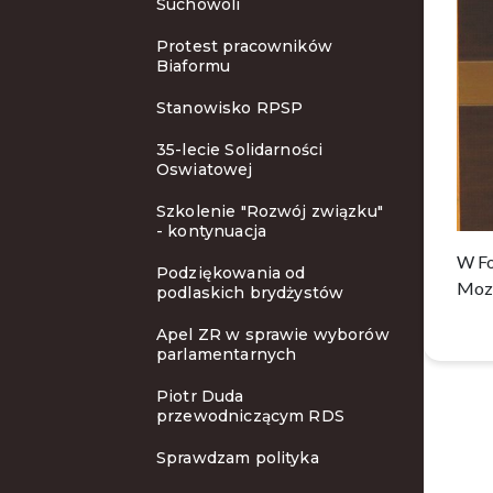
Suchowoli
Protest pracowników
Biaformu
Stanowisko RPSP
35-lecie Solidarności
Oswiatowej
Szkolenie "Rozwój związku"
- kontynuacja
W Fo
Podziękowania od
Mozo
podlaskich brydżystów
Apel ZR w sprawie wyborów
parlamentarnych
Piotr Duda
przewodniczącym RDS
Sprawdzam polityka