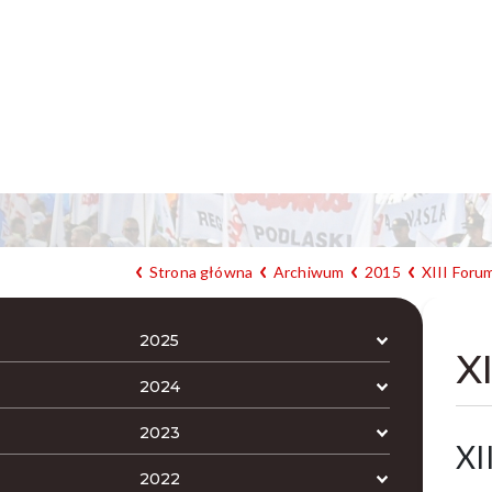
Strona główna
Archiwum
2015
XIII For
2025
X
2024
2023
XI
2022