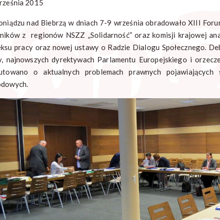
rześnia 2015
niądzu nad Biebrzą w dniach 7-9 września obradowało XIII Foru
ników z regionów NSZZ „Solidarność” oraz komisji krajowej anal
ksu pracy oraz nowej ustawy o Radzie Dialogu Społecznego. De
y, najnowszych dyrektywach Parlamentu Europejskiego i orzecz
utowano o aktualnych problemach prawnych pojawiających s
dowych.