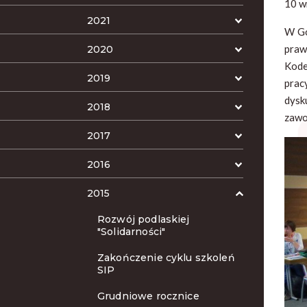
10 w
2021
W Go
praw
2020
Kode
2019
prac
dysk
2018
zawo
2017
2016
2015
Rozwój podlaskiej
"Solidarności"
Zakończenie cyklu szkoleń
SIP
Grudniowe rocznice