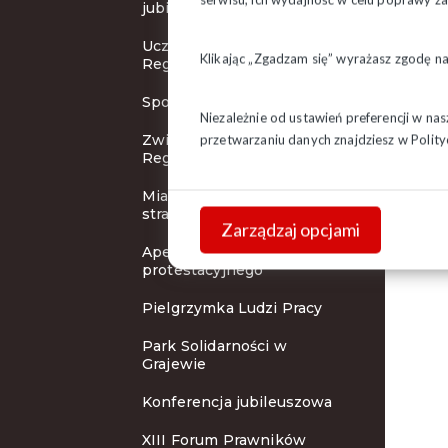
jubileuszowej
Uczniowie z Korycina w
Klikając „Zgadzam się” wyrażasz zgodę n
Regionie Podlaskim
Spotkanie urzędów miar
Niezależnie od ustawień preferencji w na
Związkowcy z Ukrainy w
przetwarzaniu danych znajdziesz w
Polity
Regionie Podlaskim
Miasteczko protestacyjne
strażaków
Zarządzaj opcjami
Apel komitetu
protestacyjnego
Pielgrzymka Ludzi Pracy
Park Solidarności w
Grajewie
Konferencja jubileuszowa
XIII Forum Prawników