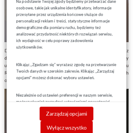
Na podstawie Twojej zgody będziemy przetwarzać dane
osobowe, takie jak unikalne identyfikatory, informacje
przesyłane przez urządzenia końcowe służące do
personalizacji reklam i treści, statystyczne informacje
demograficzne dla pomiaru ruchu, będziemy też
analizować przydatność niektórych rozwiązań serwisu,
ich wydajność w celu poprawy zadowolenia
użytkowników.
Delegaci na XXVIII WZDR wysłuchali informacji z
dotychczasowej działalności Związku, przeprowadzili wybory
Klikając „Zgadzam się” wyrażasz zgodę na przetwarzanie
uzupełniające na wakujące miejsca mandatowe do Zarządu
Twoich danych w szerokim zakresie. Klikając „Zarządzaj
Regionu oraz zajeli
stanowiska
w sprawach pracowniczych
opcjami” możesz dokonać wyboru ustawień.
oraz społeczno - politycznuch.
Niezależnie od ustawień preferencji w naszym serwisie,
możesz również zarządzać ustawieniami prywatności
swojej przeglądarki. Więcej informacji o przetwarzaniu
Zarządzaj opcjami
danych znajdziesz w
Polityce prywatności.
Wyłącz wszystko