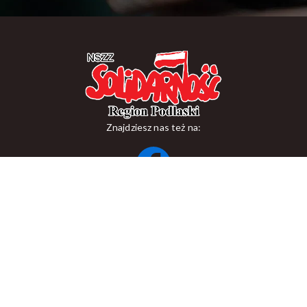
Znajdziesz nas też na:
ul. Suraska 1, 15-093 Białystok
tel.
+48 85 748 11 00
zr.podlaskiego@solidarnosc.org.pl