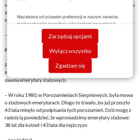
naszych postulatów. Nawet jeśli warunki są niesprzyjające do
ich realizacji, potrafimy poczekac i wracać do nich aż do
Niezależnie od ustawień preferencji w naszym serwisie,
momentu, w którym zostaną wreszcie spełnione
możesz również zarządzać ustawieniami prywatności
swojej przeglądarki. Więcej informacji o przetwarzaniu
– podkreśla Piotr Duda.
Zarządzaj opcjami
danych znajdziesz w
Polityce prywatności.
PiS zapowiada emerytury stażowe
Wyłącz wszystko
Przypomnijmy, dziś podczas konwencji PiS, Jarosław
Zgadzam się
Kaczyński zapowiedział wprowadzenie postulowanych od
dawna emerytury stażowych.
– W roku 1980, w Porozumieniach Sierpniowych, była mowa
o stażowych emeryturach. Długo to trwało, bo już przeszło
43 lata minęło od podpisania tych porozumień. Dziś mogę z
radością powiedzieć, że wprowadzimy emerytury stażowe:
38 lat dla kobiet i 43 lata dla mężczyzn
– powiedział.