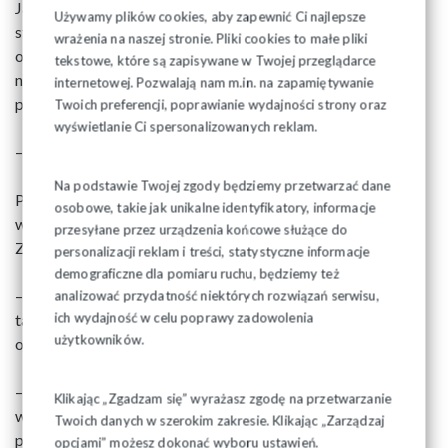
Jaki dokladnie kształt będa miały emerytury stażowe, jaki
Używamy plików cookies, aby zapewnić Ci najlepsze
staż bedzie się do nich liczył i czy uwzglednione bedą w nich
wrażenia na naszej stronie. Pliki cookies to małe pliki
okresy nieskładkowe – o tym wszystkim bedziemy jeszcze
tekstowe, które są zapisywane w Twojej przeglądarce
na pewno rozmawiać z rządem i ostateczny kształt
internetowej. Pozwalają nam m.in. na zapamiętywanie
przepisów dopiero się wyklaruje.
Twoich preferencji, poprawianie wydajności strony oraz
wyświetlanie Ci spersonalizowanych reklam.
– zapowiada Przewodniczący.
Na podstawie Twojej zgody będziemy przetwarzać dane
Podkreśla przy tym, że emerytury stażowe mają szansę na
osobowe, takie jak unikalne identyfikatory, informacje
wejście w życie pod warunkiem utrzymania władzy przez
przesyłane przez urządzenia końcowe służące do
Zjdenoczoną Prawicę po październikowych wyborach.
personalizacji reklam i treści, statystyczne informacje
demograficzne dla pomiaru ruchu, będziemy też
– W innym wypadku nowa władza nie tylko nie wprowadzi
analizować przydatność niektórych rozwiązań serwisu,
ich wydajność w celu poprawy zadowolenia
takich rozwiązań, ale wręcz będzie podwyższać obecnie
użytkowników.
obowiązujący wiek emerytalny – mówi.
– Dziś cieszymy sie z tej jasnej deklaracji PiS przede
Klikając „Zgadzam się” wyrażasz zgodę na przetwarzanie
wszystkim dlatego, że to kolejny sukces Solidarności, który
Twoich danych w szerokim zakresie. Klikając „Zarządzaj
pokazuje, że jestesmy skuteczni do bólu i nie odpuszczamy
opcjami” możesz dokonać wyboru ustawień.