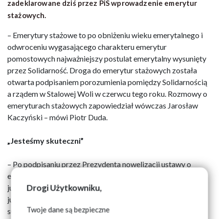
zadeklarowane dziś przez PiS wprowadzenie emerytur
stażowych.
– Emerytury stażowe to po obniżeniu wieku emerytalnego i
odwroceniu wygasającego charakteru emerytur
pomostowych najważniejszy postulat emerytalny wysunięty
przez Solidarność. Droga do emerytur stażowych została
otwarta podpisaniem porozumienia pomiędzy Solidarnością
a rządem w Stalowej Woli w czerwcu tego roku. Rozmowy o
emeryturach stażowych zapowiedział wówczas Jarosław
Kaczyński – mówi Piotr Duda.
„Jesteśmy skuteczni”
– Po podpisaniu przez Prezydenta nowelizacji ustawy o
emeryturach pomostowych mowiłem zaś, że ta droga to jest
Drogi Użytkowniku,
już właściwie autostrada. Nie myliłem się. Dziś mamy efekt
już wieloletnich działań Solidarności i kolejny ogromny
Twoje dane są bezpieczne
sukces Związku. Kolejny nasz postulat zostanie spełniony.