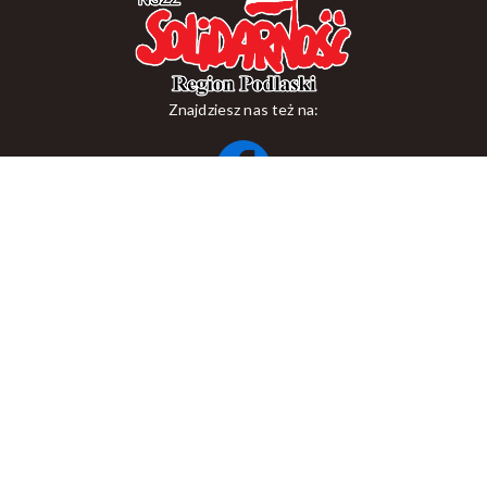
Znajdziesz nas też na:
ul. Suraska 1, 15-093 Białystok
tel.
+48 85 748 11 00
zr.podlaskiego@solidarnosc.org.pl
Copywriting NSZZ Solidarność Region Podlaski
Created by Rutcom