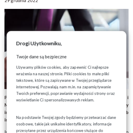
29 grudnia 2022
Drogi Użytkowniku,
Twoje dane są bezpieczne
Używamy plików cookies, aby zapewnić Ci najlepsze
wrażenia na naszej stronie. Pliki cookies to małe pliki
tekstowe, które są zapisywane w Twojej przeglądarce
internetowej. Pozwalają nam m.in. na zapamiętywanie
Twoich preferencji, poprawianie wydajności strony oraz
Przypominamy, że wszystkie Organizacje Zakładowe i
wyświetlanie Ci spersonalizowanych reklam.
Międzyzakładowe są zobowiązane, złożyć pracodawcy
informację o liczbie członków będących pracownikami lub
Na podstawie Twojej zgody będziemy przetwarzać dane
innymi osobami wykonującymi pracę zarobkową.
osobowe, takie jak unikalne identyfikatory, informacje
przesyłane przez urządzenia końcowe służące do
Informację taką składa się dwa razy w roku, najpóźniej do