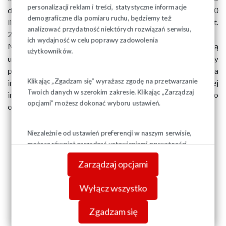
personalizacji reklam i treści, statystyczne informacje
dnia 10 stycznia (stan na dzień 31 grudnia) oraz do dnia 10
demograficzne dla pomiaru ruchu, będziemy też
lipca (stan na dzień 30 czerwca). Podstawa prawna to art.
analizować przydatność niektórych rozwiązań serwisu,
25
ustawy o związkach zawodowych.
(1)
ich wydajność w celu poprawy zadowolenia
Niezłożenie informacji o liczbie członków skutkuje utratą
użytkowników.
uprawnień zakładowej organizacji związkowej. Wskazany
przepis nie może stanowić podstawy żądania udostępnienia
Klikając „Zgadzam się” wyrażasz zgodę na przetwarzanie
imiennej listy członków Związku. Ujawnienie takiej
Twoich danych w szerokim zakresie. Klikając „Zarządzaj
informacji pracodawcy stanowiłoby naruszenie ustawy o
opcjami” możesz dokonać wyboru ustawień.
ochronie danych osobowych.
Niezależnie od ustawień preferencji w naszym serwisie,
możesz również zarządzać ustawieniami prywatności
swojej przeglądarki. Więcej informacji o przetwarzaniu
Zarządzaj opcjami
danych znajdziesz w
Polityce prywatności.
Wyłącz wszystko
Zgadzam się