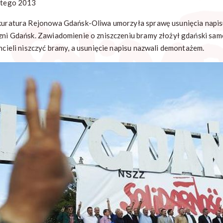
utego 2013
uratura Rejonowa Gdańsk-Oliwa umorzyła sprawę usunięcia napisu "
zni Gdańsk. Zawiadomienie o zniszczeniu bramy złożył gdański sam
chcieli niszczyć bramy, a usunięcie napisu nazwali demontażem.