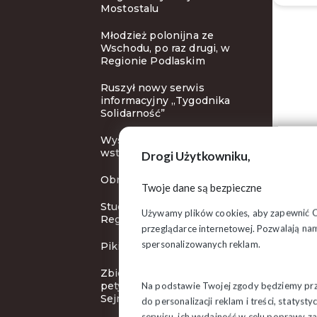
Mostostalu
Młodzież polonijna ze
Wschodu, po raz drugi, w
Regionie Podlaskim
Ruszył nowy serwis
informacyjny „Tygodnika
Solidarność”
Wysoka Izbo, kończ –
wstydu oszczędź!
Drogi Użytkowniku,
Obrady Zarządu Regionu
Twoje dane są bezpieczne
Studenci z zagranicy w
Używamy plików cookies, aby zapewnić Ci 
Regionie Podlaskim
przeglądarce internetowej. Pozwalają nam
spersonalizowanych reklam.
Pikieta przed Lidlem
Zbieramy podpisy pod
petycją o skrócenie kadencji
Na podstawie Twojej zgody będziemy prze
Sejmu
do personalizacji reklam i treści, staty
serwisu, ich wydajność w celu poprawy 