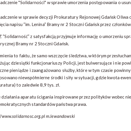
adczenie "Solidarności" w sprawie umorzenia postępowania o usuni
adczenie w sprawie decyzji Prokuratury Rejonowej Gdańsk Oliwa 
ięcia napisu “im. Lenina” Bramy nr 2 Stoczni Gdańsk przez członkó
 “Solidarność” z satysfakcją przyjmuje informację o umorzeniu spr
orycznej Bramy nr 2 Stoczni Gdańsk.
zmienia to faktu, że samo wszczęcie śledztwa, w którym przesłucha
żując dziesiątki funkcjonariuszy Policji, jest bulwersujące i nie 
iczne pieniądze i zaangażowano służby, które w tym czasie powinn
osowano niewspółmierne środki i siły w sytuacji, gdzie kwota ewen
ratura) to zaledwie 8,9 tys. zł.
e działania aparatu ścigania inspirowane przez polityków wobec n
emokratycznych standardów państwa prawa.
://www.solidarnosc.org.pl m.lewandowski