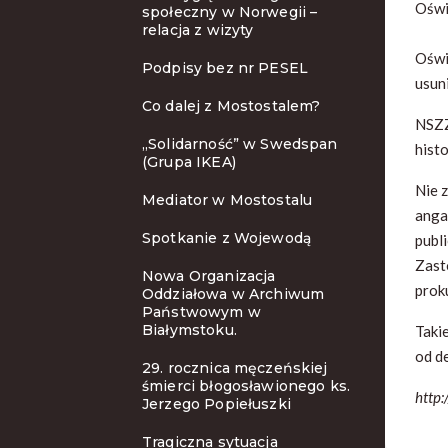
Oświ
społeczny w Norwegii –
relacja z wizyty
Oświ
Podpisy bez nr PESEL
usun
Co dalej z Mostostalem?
NSZZ
„Solidarność” w Swedspan
hist
(Grupa IKEA)
Nie 
Mediator w Mostostalu
anga
Spotkanie z Wojewodą
publ
Zast
Nowa Organizacja
proku
Oddziałowa w Archiwum
Państwowym w
Białymstoku.
Taki
od d
29. rocznica męczeńskiej
śmierci błogosławionego ks.
http
Jerzego Popiełuszki
Tragiczna sytuacja