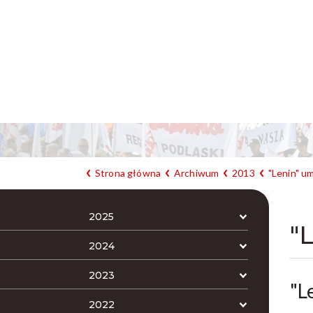
Strona główna
Archiwum
2013
"Lenin" u
2025
"
2024
2023
"L
2022