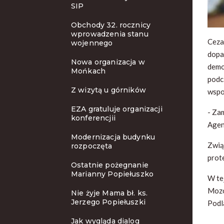
SIP
Obchody 32. rocznicy
wprowadzenia stanu
Ceza
wojennego
dopa
Nowa organizacja w
demo
Mońkach
podc
Z wizytą u górników
wspo
EZA gratuluje organizacji
- Za
konferencjii
Agen
Modernizacja budynku
Zwią
rozpoczęta
prot
Ostatnie pożegnanie
Marianny Popiełuszko
W te
Mozo
Nie żyje Mama bł. ks.
Jerzego Popiełuszki
Podl
Jak wygląda dialog