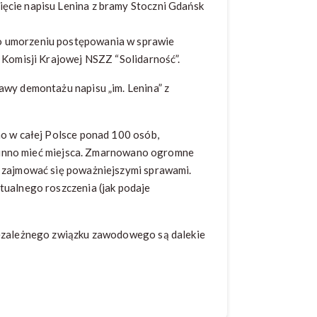
ęcie napisu Lenina z bramy Stoczni Gdańsk
o umorzeniu postępowania w sprawie
w Komisji Krajowej NSZZ “Solidarność”.
awy demontażu napisu „im. Lenina” z
no w całej Polsce ponad 100 osób,
powinno mieć miejsca. Zmarnowano ogromne
y zajmować się poważniejszymi sprawami.
tualnego roszczenia (jak podaje
iezależnego związku zawodowego są dalekie