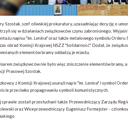
ry Szostak, szef oliwskiej prokuratury, uzasadniając decyzję o umor
trzyli się w działaniach związkowców czynu zabronionego. Wyjaśnił,
ntażu napisu "im. Lenina" oraz także metalowego symbolu Orderu Sz
zas obrad Komisji Krajowej NSZZ "Solidarność". Dodał, że związkow
mnianych elementów bramy oddadzą je miastu.
miarem związkowców nie było więc zniszczenie elementów bramy, al
cji Prasowej Szostak.
zkowcy z Komisji Krajowej usunęli napis "im. Lenina" i symbol Orde
eście przeciwko propagowaniu symboli komunistycznych.
j sprawie zostali przesłuchani także Przewodniczący Zarządu Reg
lewski oraz Wiceprzewodniczący Eugeniusz Formejster - członkow
askiego