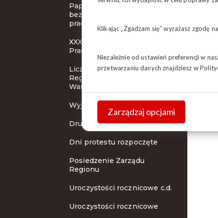
Papież Franciszek potępia
bezrobocie i wyzysk
pracowników
Klikając „Zgadzam się” wyrażasz zgodę n
XXXI Pielgrzymka Ludzi
Pracy
Niezależnie od ustawień preferencji w na
przetwarzaniu danych znajdziesz w
Polity
Liczna reprezentacja
Regionu Podlaskiego w
Warszawie
Wyjazd do Warszawy
Zarządzaj opcjami
Drugi dzień protestu
Dni protestu rozpoczęte
Posiedzenie Zarządu
Regionu
Uroczystości rocznicowe c.d.
Uroczystości rocznicowe