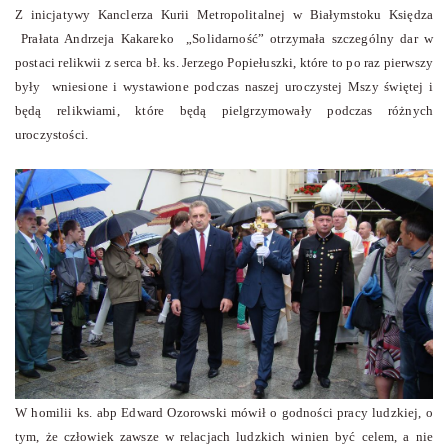
Z inicjatywy Kanclerza Kurii Metropolitalnej w Białymstoku Księdza
Prałata Andrzeja Kakareko „Solidarność” otrzymała szczególny dar w
postaci relikwii z serca bł. ks. Jerzego Popiełuszki, które to po raz pierwszy
były wniesione i wystawione podczas naszej uroczystej Mszy świętej i
będą relikwiami, które będą pielgrzymowały podczas różnych
uroczystości.
W homilii ks. abp Edward Ozorowski mówił o godności pracy ludzkiej, o
tym, że człowiek zawsze w relacjach ludzkich winien być celem, a nie