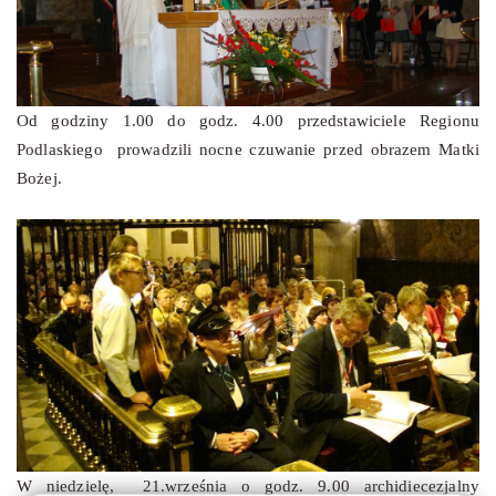
Od godziny 1.00 do godz. 4.00 przedstawiciele Regionu
Podlaskiego prowadzili nocne czuwanie przed obrazem Matki
Bożej.
W niedzielę, 21.września o godz. 9.00 archidiecezjalny