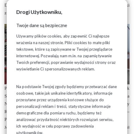
Duszpasterz Ludzi Pracy z Białegostoku – Andrzej Rogoziński
Drogi Użytkowniku,
ze Szczytu Jasnej Góry poprowadził modlitwę różańcową.
Twoje dane są bezpieczne
Używamy plików cookies, aby zapewnić Ci najlepsze
wrażenia na naszej stronie. Pliki cookies to małe pliki
tekstowe, które są zapisywane w Twojej przeglądarce
internetowej. Pozwalają nam m.in. na zapamiętywanie
Twoich preferencji, poprawianie wydajności strony oraz
wyświetlanie Ci spersonalizowanych reklam.
Na podstawie Twojej zgody będziemy przetwarzać dane
Przed głównymi uroczystościami głos zabrali – Jacek
osobowe, takie jak unikalne identyfikatory, informacje
Strączyński – Przewodniczący Zarządu Regionu Częstochowa
przesyłane przez urządzenia końcowe służące do
NSZZ „Solidarność’, Józef Mozolewski – Przewodniczący
personalizacji reklam i treści, statystyczne informacje
Regionu Podlaskiego NSZZ „Solidarność’ oraz Piotr Duda –
demograficzne dla pomiaru ruchu, będziemy też
Przewodniczący Komisji Krajowej NSZZ „Solidarność’.
analizować przydatność niektórych rozwiązań serwisu,
ich wydajność w celu poprawy zadowolenia
Józef Mozolewski serdecznie przywitał wszystkich Pielgrzymów i wyraził
użytkowników.