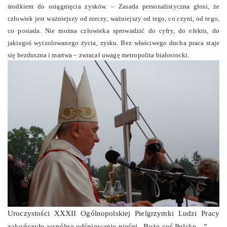
środkiem do osiągnięcia zysków. – Zasada personalistyczna głosi, że
człowiek jest ważniejszy od rzeczy, ważniejszy od tego, co czyni, od tego,
co posiada. Nie można człowieka sprowadzić do cyfry, do efektu, do
jakiegoś wyizolowanego życia, zysku. Bez właściwego ducha praca staje
się bezduszna i martwa – zwracał uwagę metropolita białostocki.
Uroczystości XXXII Ogólnopolskiej Pielgrzymki Ludzi Pracy
zakończyło wspólne odśpiewanie pieśni „Boże coś Polskę…”